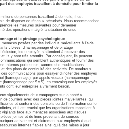
lupart des employés travaillent à domicile pour limiter la
millions de personnes travaillent à domicile, il est
mais de disposer de réseaux sécurisés. Nous recommandons
 prendre les mesures suivantes pour demeurer
ité des opérations malgré la situation de crise :
onnage et le piratage psychologique
menaces posées par des individus malveillants à l’aide
lants ciblées, d’hameçonnage et de piratage
l’éclosion, les employés s’attendent à recevoir des
t ils y sont très attentifs. Par conséquent, ils peuvent
 communications qui semblent authentiques et fournir des
ns internes pertinentes, comme des modifications
s et des plans de continuité des activités. De nombreux
 de ces communications pour essayer d’inciter des employés
ourriel (hameçonnage), par appels vocaux (hameçonnage
te (hameçonnage par SMS), en convainquant les employés
nts dont leur entreprise a vraiment besoin.
reux signalements de « campagnes sur la santé »
n de courriels avec des pièces jointes malveillantes, qui
icielles et contenir des conseils ou de l’information sur le
nfinies, et il est crucial que les organisations rappellent à
t vigilants face aux menaces associées aux risques
pièces jointes et de liens provenant de sources
niquer activement et clairement aux employés à quel
essources internes fiables ainsi qu’à des mises à jour