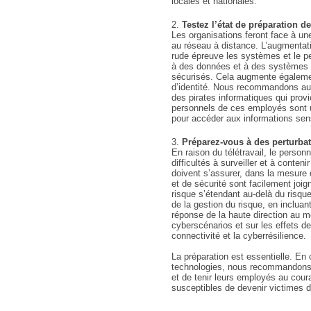
locales et nationales.
Testez l’état de préparation d
Les organisations feront face à une
au réseau à distance. L’augmentati
rude épreuve les systèmes et le p
à des données et à des systèmes s
sécurisés. Cela augmente égalemen
d’identité. Nous recommandons aux 
des pirates informatiques qui provi
personnels de ces employés sont un
pour accéder aux informations sens
Préparez-vous à des perturba
En raison du télétravail, le person
difficultés à surveiller et à conte
doivent s’assurer, dans la mesure 
et de sécurité sont facilement joi
risque s’étendant au-delà du risqu
de la gestion du risque, en incluan
réponse de la haute direction au 
cyberscénarios et sur les effets d
connectivité et la cyberrésilience.
La préparation est essentielle. En 
technologies, nous recommandons 
et de tenir leurs employés au cour
susceptibles de devenir victimes 