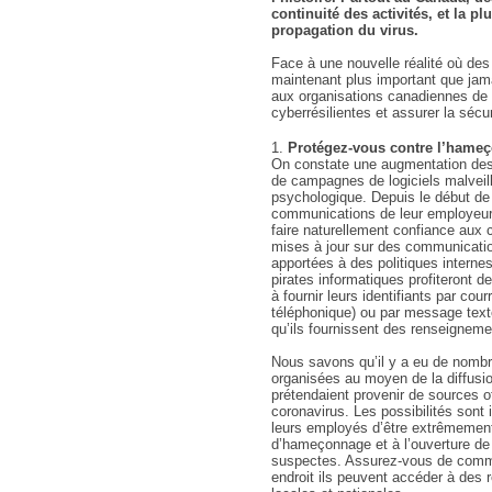
continuité des activités, et la p
propagation du virus.
Face à une nouvelle réalité où des 
maintenant plus important que ja
aux organisations canadiennes de
cyberrésilientes et assurer la sécur
Protégez-vous contre l’hameç
On constate une augmentation des 
de campagnes de logiciels malveil
psychologique. Depuis le début de 
communications de leur employeur e
faire naturellement confiance aux
mises à jour sur des communicatio
apportées à des politiques interne
pirates informatiques profiteront
à fournir leurs identifiants par c
téléphonique) ou par message tex
qu’ils fournissent des renseigneme
Nous savons qu’il y a eu de nomb
organisées au moyen de la diffusio
prétendaient provenir de sources off
coronavirus. Les possibilités sont i
leurs employés d’être extrêmemen
d’hameçonnage et à l’ouverture de 
suspectes. Assurez-vous de commu
endroit ils peuvent accéder à des r