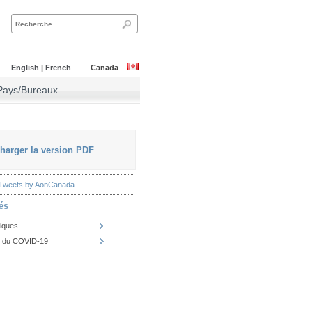
English
|
French
Canada
Pays/Bureaux
harger la version PDF
Tweets by AonCanada
és
iques
e du COVID-19