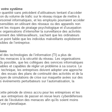
e votre système
 quantité sans précédent d’utilisateurs tentant d’accéder
on du volume de trafic sur le réseau risque de mettre à
ersonnel informatiques, et les employés pourraient accéder
ensibles en utilisant des réseaux ou des appareils non
t les risques de piratage psychologique et d’usurpation
organisations d’intensifier la surveillance des activités
ennent des télétravailleurs, sachant que les ordinateurs
 point faible que les individus malveillants exploiteront
ibles de l’entreprise.
tions
nel des technologies de l’information (TI) a plus de
nir les menaces à la sécurité du réseau. Les organisations
du possible, que les collègues des services informatiques
gnables et capables de régler un problème à sa source. Le
e technique, les entreprises doivent adopter une approche
t des essais des plans de continuité des activités et de la
moyen de simulations de crise sur maquette axées sur des
es événements perturbateurs sur l’automatisation, la
cette période de stress accru pour les entreprises et les
aux entreprises de passer en revue leurs cyberdéfenses
ant de l’évolution des menaces afin qu’ils soient moins
d’une cyberattaque.