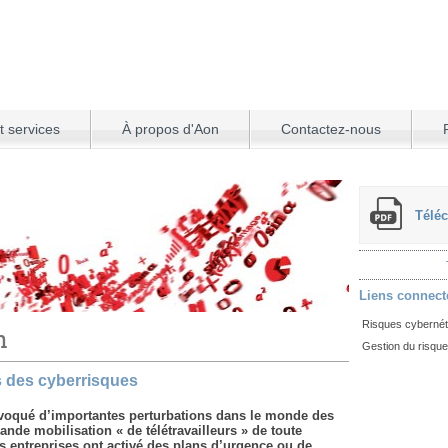
t services
À propos d'Aon
Contactez-nous
Téléc
Liens connect
Risques cybernét
n
Gestion du risqu
 des cyberrisques
oqué d’importantes perturbations dans le monde des
rande mobilisation « de télétravailleurs » de toute
es entreprises ont activé des plans d’urgence ou de