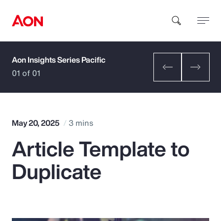
Aon Insights Series Pacific
How can we help you?
01 of 01
May 20, 2025
3 mins
Article Template to
Popular Searches
Duplicate
Insurance
Benefits