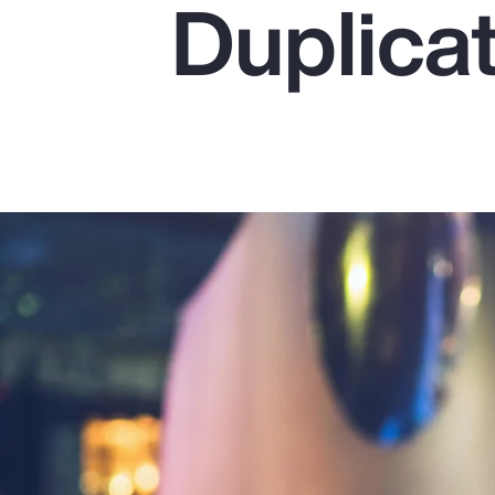
Duplica
Insurance
Benefits
Pay Transparency
Parametrics
Risk Management