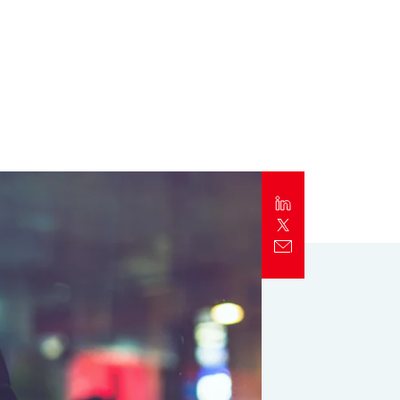
Report
Client Trends Report
Report
Business Decision Maker Survey