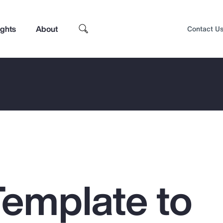
ights
About
Contact U
Template to
Top Insights