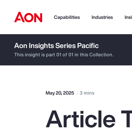
Capabilities
Industries
Ins
Aon Insights Series Pacific
How can we help you?
This insight is part 01 of 01 in this Collection.
May 20, 2025
3 mins
Article 
Popular Searches