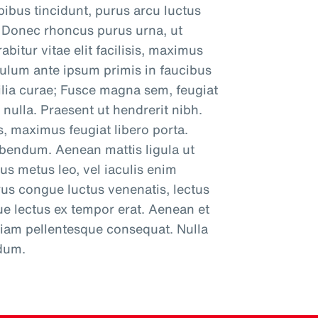
pibus tincidunt, purus arcu luctus
r. Donec rhoncus purus urna, ut
bitur vitae elit facilisis, maximus
bulum ante ipsum primis in faucibus
bilia curae; Fusce magna sem, feugiat
 nulla. Praesent ut hendrerit nibh.
, maximus feugiat libero porta.
bibendum. Aenean mattis ligula ut
s metus leo, vel iaculis enim
us congue luctus venenatis, lectus
que lectus ex tempor erat. Aenean et
 diam pellentesque consequat. Nulla
ndum.