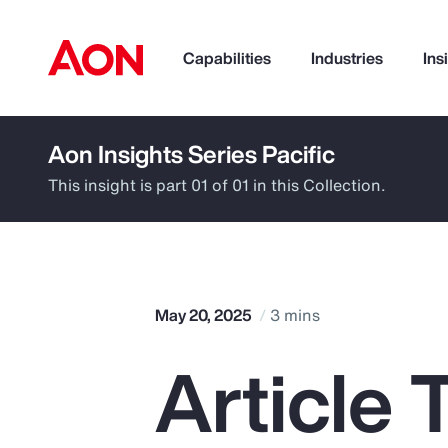
Capabilities
Industries
Ins
Aon Insights Series Pacific
How can we help you?
This insight is part 01 of 01 in this Collection.
May 20, 2025
3 mins
Article 
Popular Searches