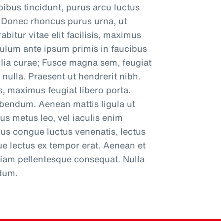
pibus tincidunt, purus arcu luctus
r. Donec rhoncus purus urna, ut
bitur vitae elit facilisis, maximus
bulum ante ipsum primis in faucibus
bilia curae; Fusce magna sem, feugiat
 nulla. Praesent ut hendrerit nibh.
, maximus feugiat libero porta.
bibendum. Aenean mattis ligula ut
s metus leo, vel iaculis enim
us congue luctus venenatis, lectus
que lectus ex tempor erat. Aenean et
 diam pellentesque consequat. Nulla
ndum.