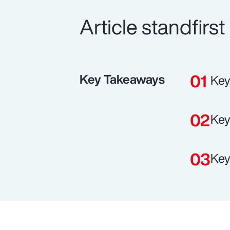
Article standfirst
Key Takeaways
Key
Key
Key