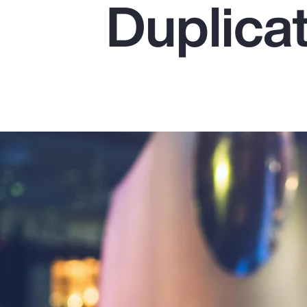
Duplica
Insurance
Benefits
Pay Transparency
Parametrics
Risk Management