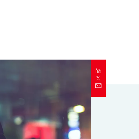
Report
Client Trends Report
Report
Business Decision Maker Survey