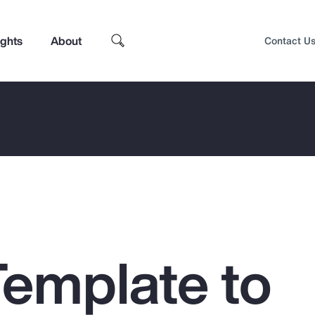
ights
About
Contact U
Template to
Top Insights