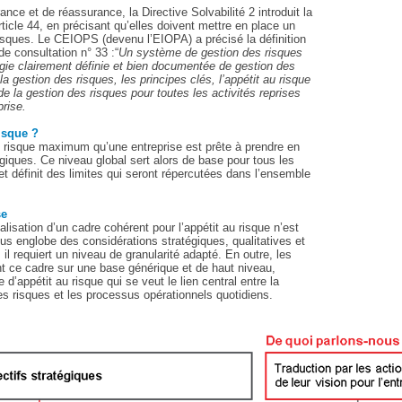
nce et de réassurance, la Directive Solvabilité 2 introduit la
rticle 44, en précisant qu’elles doivent mettre en place un
isques. Le CEIOPS (devenu l’EIOPA) a précisé la définition
e consultation n° 33 :“
Un système de gestion des risques
gie clairement définie et bien documentée de gestion des
 la gestion des risques, les principes clés, l’appétit au risque
 de la gestion des risques pour toutes les activités reprises
prise.
risque ?
de risque maximum qu’une entreprise est prête à prendre en
égiques. Ce niveau global sert alors de base pour tous les
t définit des limites qui seront répercutées dans l’ensemble
se
rmalisation d’un cadre cohérent pour l’appétit au risque n’est
us englobe des considérations stratégiques, qualitatives et
, il requiert un niveau de granularité adapté. En outre, les
nt ce cadre sur une base générique et de haut niveau,
e d’appétit au risque qui se veut le lien central entre la
es risques et les processus opérationnels quotidiens.