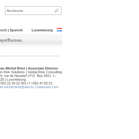
ench
|
Spanish
Luxembourg
Pays/Bureau
an-Michel Briot | Associate Director
n Risk Solutions | Global Risk Consulting
4, rue de Neudorf | P.O. Box 593 | L-
220 | Luxembourg
+352.22.34.22.401 | f +352.47.02.51
an-michel.briot@aon.lu
|
www.aon.com