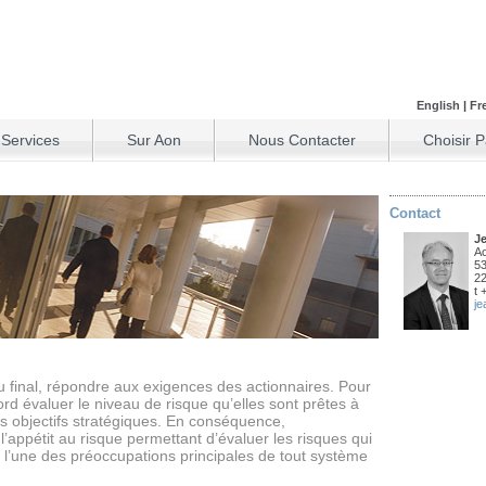
English
|
Fr
 Services
Sur Aon
Nous Contacter
Choisir 
Contact
Je
Ao
53
2
t 
je
au final, répondre aux exigences des actionnaires. Pour
bord évaluer le niveau de risque qu’elles sont prêtes à
rs objectifs stratégiques. En conséquence,
l’appétit au risque permettant d’évaluer les risques qui
 l’une des préoccupations principales de tout système