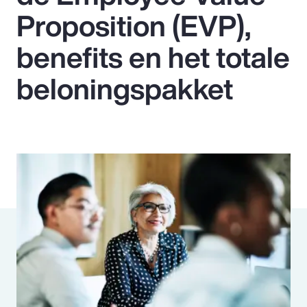
Proposition (EVP),
Pay Transparency
benefits en het totale
Parametrics
beloningspakket
Risk Management