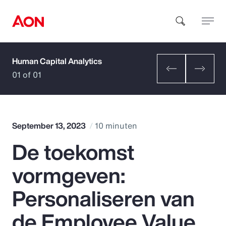
Human Capital Analytics
How can we help you?
01 of 01
September 13, 2023
10 minuten
De toekomst
Popular Searches
vormgeven:
Insurance
Personaliseren van
Benefits
de Employee Value