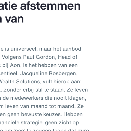
catie afstemmen
n van
ie is universeel, maar het aanbod
. Volgens Paul Gordon, Head of
c bij Aon, is het hebben van een
ntieel. Jacqueline Rosbergen,
ealth Solutions, vult hierop aan:
onder erbij stil te staan. Ze leven
jn de medewerkers die nooit klagen,
em leven van maand tot maand. Ze
ken geen bewuste keuzes. Hebben
anciële strategie, geen zicht op
te om ‘nee’ te zeggen tegen dat dure