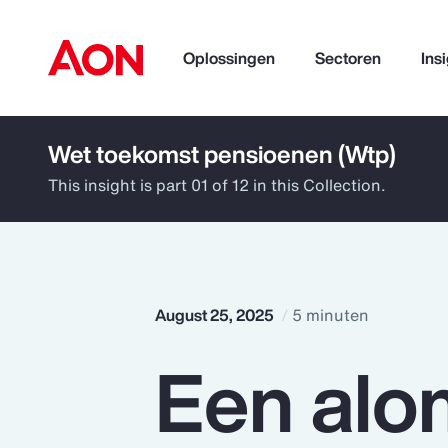
Oplossingen
Sectoren
Ins
Wet toekomst pensioenen (Wtp)
How can we help you?
This insight is part 01 of 12 in this Collection.
August 25, 2025
5 minuten
Een alo
Popular Searches