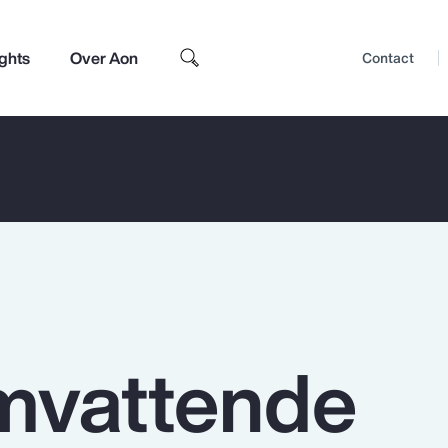
ights
Over Aon
Contact
mvattende
Top Insights