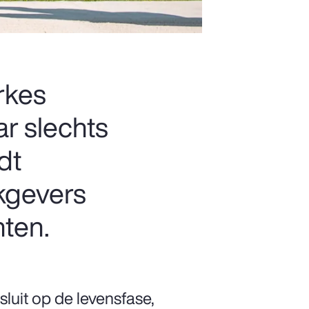
rkes
ar slechts
dt
rkgevers
hten.
sluit op de levensfase,