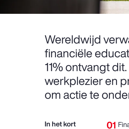
Wereldwijd ver
financiële educa
11% ontvangt dit.
werkplezier en pr
om actie te onde
In het kort
Fin