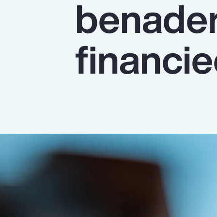
benader
Insurance
Benefits
financie
Pay Transparency
Parametrics
Risk Management