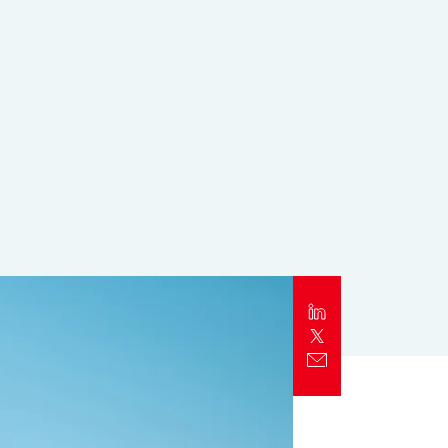
Alert
Better Decisions Brief: Responding to
the CrowdStrike IT Outage
Rapport
2024 Client Trends Report
Rapport
2024 Business Decision Maker Survey