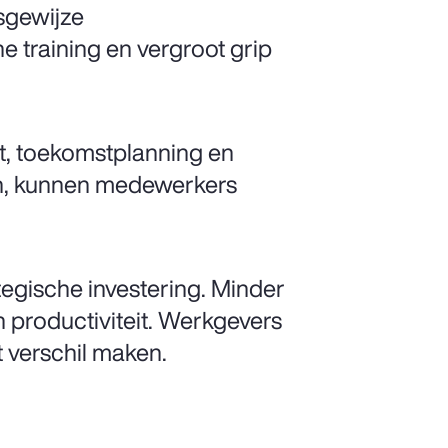
sgewijze
 training en vergroot grip
it, toekomstplanning en
rken, kunnen medewerkers
tegische investering. Minder
n productiviteit. Werkgevers
 verschil maken.