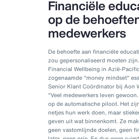
Financiële edu
op de behoefte
medewerkers
De behoefte aan financiële educat
zou gepersonaliseerd moeten zijn
Financial Wellbeing in Azië-Pacifi
zogenaamde "money mindset" esse
Senior Klant Coördinator bij Aon W
"Veel medewerkers leven gewoon….z
op de automatische piloot. Het zi
netjes hun werk doen, maar stiek
geven uit wat binnenkomt. Ze ma
geen vastomlijnde doelen, geen fin
later, geen grip. En dus geen ruim