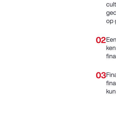
cul
ged
op 
Een
ken
fin
Fin
fin
kun