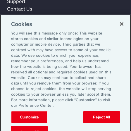
Support
Contact Us
Cookies
Meld u aan voor Aon Insights en blijf op de hoogte met
You will see this message only once: This website
artikelen, rapporten en updates van ons team van experts.
stores cookies and similar technologies on your
computer or mobile device. Third parties that we
E-mailadres:
contract with may have access to some of your cookie
data. We use cookies to enrich your experience,
remember your preferences, and help us understand
Aanmelden
how the website is being used. Your browser has
received all optional and required cookies used on this
©2026 Aon plc. Alle rechten voorbehouden.
website. Cookies may continue to collect and share
Sitemap
Privacy Statement
Algemene voorwaarden
data until you remove them from your browser. If you
choose to reject cookies, the website will stop serving
E-mailvoorkeuren
Dienstenwijzer
cookies to your browser unless you later accept them.
Transparantie over beloningen
Klachtenprocedure
For more information, please click “Customize” to visit
Klokkenluidersregeling
Herken phishing
our Preference Center.
Customize
Reject All