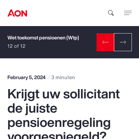
Wet toekomst pensioenen (Wtp)
How can we help you?
12 of 12
February 5, 2024
3 minuten
Krijgt uw sollicitant
Popular Searches
de juiste
Insurance
pensioenregeling
Benefits
voorgespiegeld?