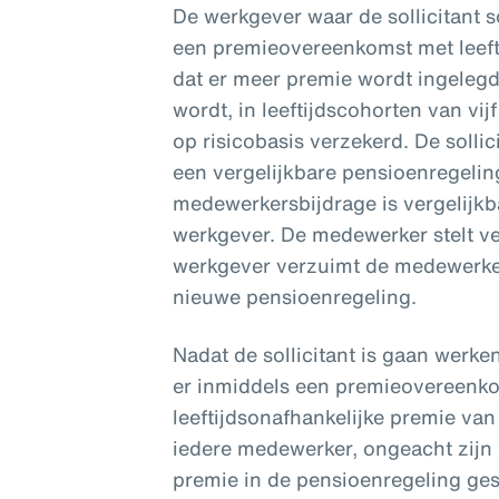
De werkgever waar de sollicitant s
een premieovereenkomst met leeftij
dat er meer premie wordt ingele
wordt, in leeftijdscohorten van vi
op risicobasis verzekerd. De sollic
een vergelijkbare pensioenregelin
medewerkersbijdrage is vergelijk
werkgever. De medewerker stelt v
werkgever verzuimt de medewerker
nieuwe pensioenregeling.
Nadat de sollicitant is gaan werke
er inmiddels een premieovereenko
leeftijdsonafhankelijke premie van 
iedere medewerker, ongeacht zijn o
premie in de pensioenregeling ges