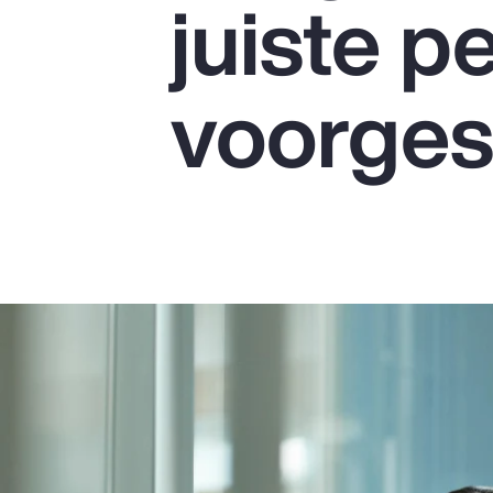
juiste p
Insurance
Benefits
voorges
Pay Transparency
Parametrics
Risk Management