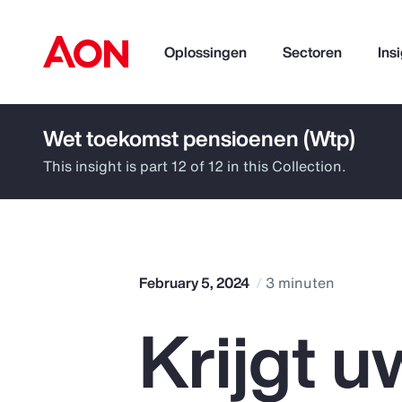
Oplossingen
Sectoren
Ins
Wet toekomst pensioenen (Wtp)
How can we help you?
This insight is part 12 of 12 in this Collection.
February 5, 2024
3 minuten
Krijgt u
Popular Searches