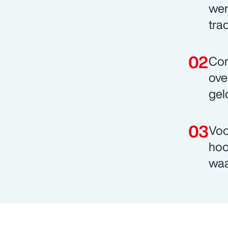
wer
trad
Com
ove
gel
Voo
hoo
waa