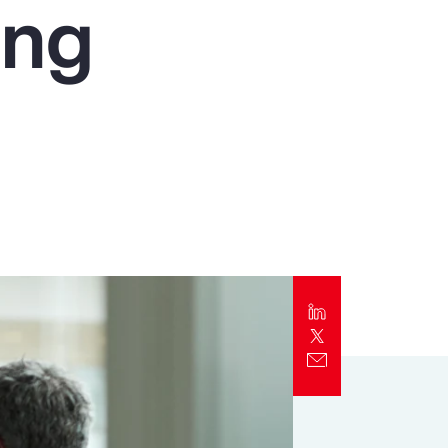
ing
Alert
Better Decisions Brief: Responding to
the CrowdStrike IT Outage
Rapport
2024 Client Trends Report
Rapport
2024 Business Decision Maker Survey