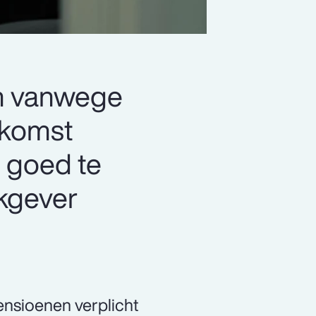
en vanwege
ekomst
m goed te
rkgever
ensioenen verplicht