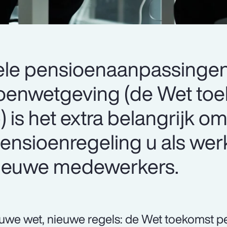
n vele pensioenaanpassing
oenwetgeving (de Wet to
 is het extra belangrijk o
pensioenregeling u als we
nieuwe medewerkers.
uwe wet, nieuwe regels: de Wet toekomst p