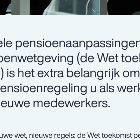
n vele pensioenaanpassing
oenwetgeving (de Wet to
 is het extra belangrijk o
pensioenregeling u als we
nieuwe medewerkers.
uwe wet, nieuwe regels: de Wet toekomst p