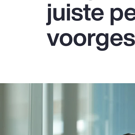
juiste p
Insurance
Benefits
voorges
Pay Transparency
Parametrics
Risk Management