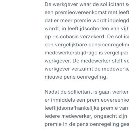
De werkgever waar de sollicitant s
een premieovereenkomst met leeftij
dat er meer premie wordt ingele
wordt, in leeftijdscohorten van vi
op risicobasis verzekerd. De sollic
een vergelijkbare pensioenregelin
medewerkersbijdrage is vergelijk
werkgever. De medewerker stelt v
werkgever verzuimt de medewerker
nieuwe pensioenregeling.
Nadat de sollicitant is gaan werke
er inmiddels een premieovereenko
leeftijdsonafhankelijke premie van 
iedere medewerker, ongeacht zijn o
premie in de pensioenregeling ges