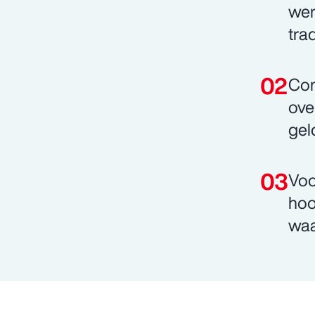
wer
trad
Com
ove
gel
Voo
hoo
waa