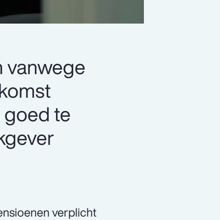
en vanwege
ekomst
m goed te
rkgever
ensioenen verplicht