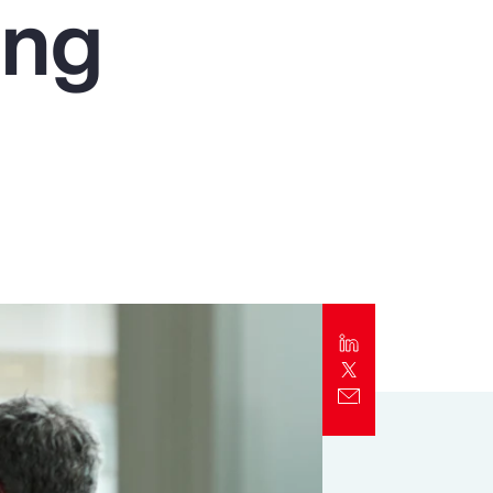
ing
Alert
Better Decisions Brief: Responding to
the CrowdStrike IT Outage
Rapport
2024 Client Trends Report
Rapport
2024 Business Decision Maker Survey