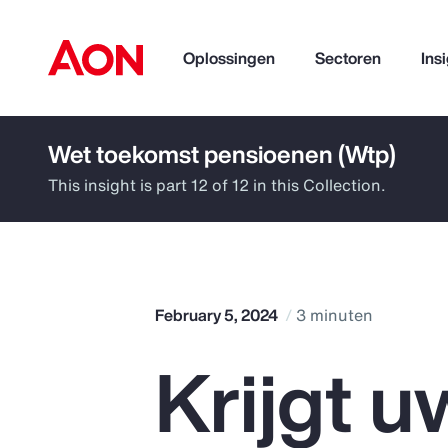
Oplossingen
Sectoren
Ins
Wet toekomst pensioenen (Wtp)
How can we help you?
This insight is part 12 of 12 in this Collection.
February 5, 2024
3 minuten
Krijgt u
Popular Searches