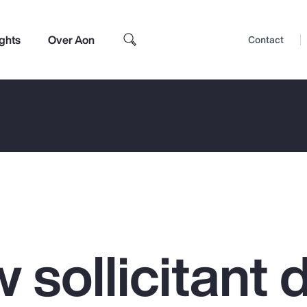
ights
Over Aon
Contact
w sollicitant 
Top Insights