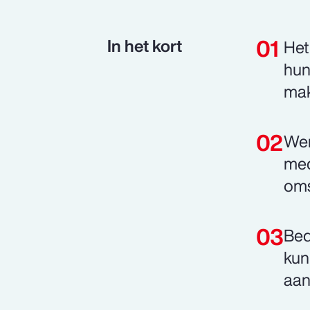
In het kort
Het
hun
mak
Wer
med
oms
Bed
kun
aan