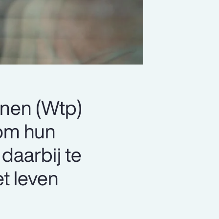
enen (Wtp)
 om hun
daarbij te
t leven