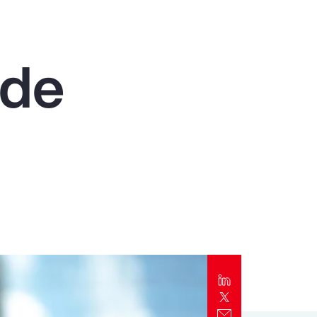
Alert
Better Decisions Brief: Responding to
the CrowdStrike IT Outage
 de
Rapport
2024 Client Trends Report
Rapport
2024 Business Decision Maker Survey