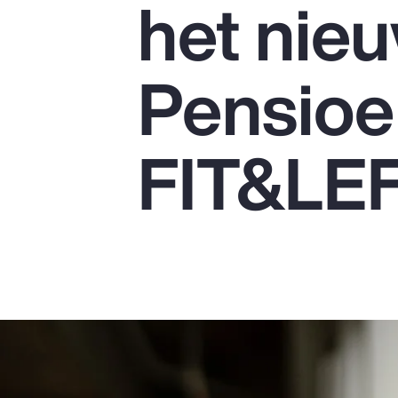
het nie
Insurance
Benefits
Pensioe
Pay Transparency
Parametrics
FIT&LEF
Risk Management