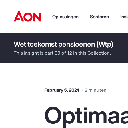
Oplossingen
Sectoren
Ins
Wet toekomst pensioenen (Wtp)
How can we help you?
This insight is part 09 of 12 in this Collection.
February 5, 2024
2 minuten
Optimaa
Popular Searches