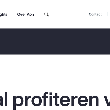
ights
Over Aon
Contact
l profiteren 
Top Insights