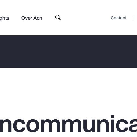
ights
Over Aon
Contact
ncommunicat
Top Insights