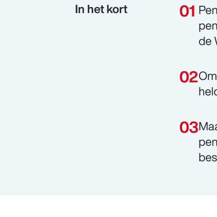
In het kort
Pen
pen
de 
Om 
hel
Maa
pen
bes