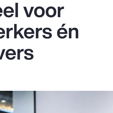
el voor
rkers én
vers