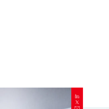
Alert
Better Decisions Brief: Responding to
the CrowdStrike IT Outage
Rapport
2024 Client Trends Report
Rapport
2024 Business Decision Maker Survey