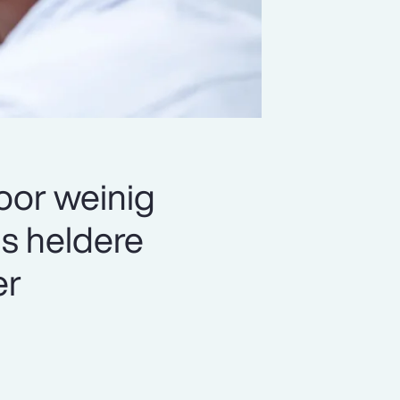
oor weinig
s heldere
er