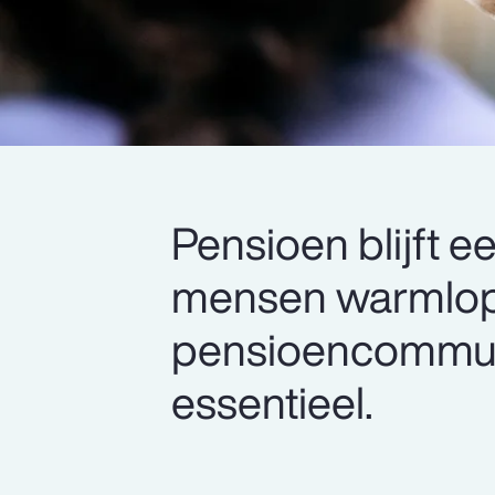
Pensioen blijft 
mensen warmlope
pensioencommuni
essentieel.