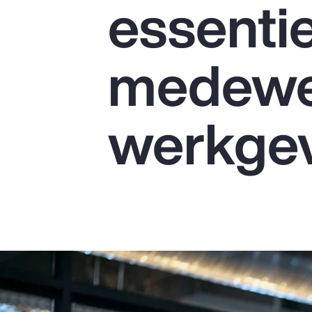
essentie
Insurance
Benefits
medewe
Pay Transparency
Parametrics
werkge
Risk Management