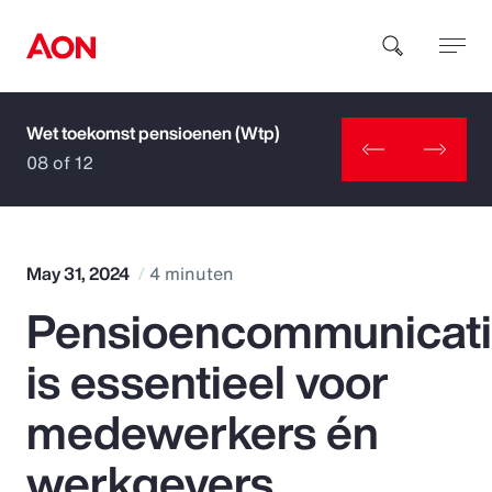
Wet toekomst pensioenen (Wtp)
How can we help you?
08 of 12
May 31, 2024
4 minuten
Pensioencommunicat
Popular Searches
is essentieel voor
Insurance
medewerkers én
Benefits
werkgevers