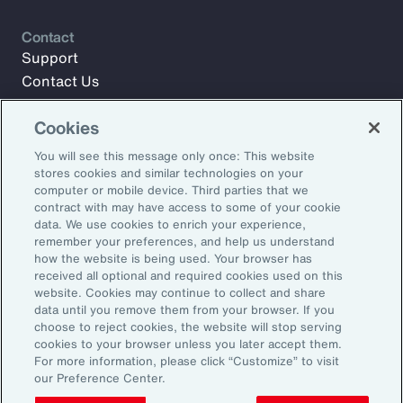
Contact
Support
Contact Us
Cookies
Meld u aan voor Aon Insights en blijf op de hoogte met
You will see this message only once: This website
artikelen, rapporten en updates van ons team van experts.
stores cookies and similar technologies on your
computer or mobile device. Third parties that we
E-mailadres:
contract with may have access to some of your cookie
data. We use cookies to enrich your experience,
remember your preferences, and help us understand
Aanmelden
how the website is being used. Your browser has
received all optional and required cookies used on this
©2026 Aon plc. Alle rechten voorbehouden.
website. Cookies may continue to collect and share
Sitemap
Privacy Statement
Algemene voorwaarden
data until you remove them from your browser. If you
choose to reject cookies, the website will stop serving
E-mailvoorkeuren
Dienstenwijzer
cookies to your browser unless you later accept them.
Transparantie over beloningen
Klachtenprocedure
For more information, please click “Customize” to visit
Klokkenluidersregeling
Herken phishing
our Preference Center.