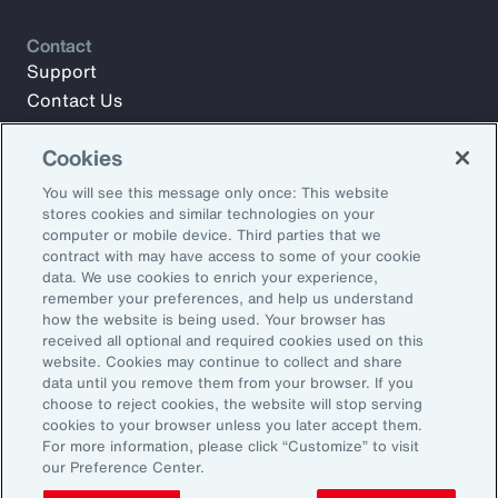
Contact
Support
Contact Us
Cookies
Meld u aan voor Aon Insights en blijf op de hoogte met
You will see this message only once: This website
artikelen, rapporten en updates van ons team van experts.
stores cookies and similar technologies on your
computer or mobile device. Third parties that we
E-mailadres:
contract with may have access to some of your cookie
data. We use cookies to enrich your experience,
remember your preferences, and help us understand
Aanmelden
how the website is being used. Your browser has
received all optional and required cookies used on this
©2026 Aon plc. Alle rechten voorbehouden.
website. Cookies may continue to collect and share
Sitemap
Privacy Statement
Algemene voorwaarden
data until you remove them from your browser. If you
choose to reject cookies, the website will stop serving
E-mailvoorkeuren
Dienstenwijzer
cookies to your browser unless you later accept them.
Transparantie over beloningen
Klachtenprocedure
For more information, please click “Customize” to visit
Klokkenluidersregeling
Herken phishing
our Preference Center.