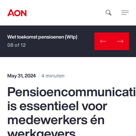
Wet toekomst pensioenen (Wtp)
How can we help you?
08 of 12
May 31, 2024
4 minuten
Pensioencommunicat
Popular Searches
is essentieel voor
Insurance
medewerkers én
Benefits
werkgevers