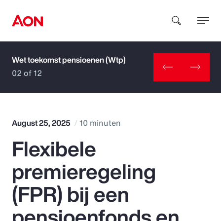
Wet toekomst pensioenen (Wtp)
How can we help you?
02 of 12
August 25, 2025
10 minuten
Flexibele
Popular Searches
premieregeling
Insurance
(FPR) bij een
Benefits
pensioenfonds en