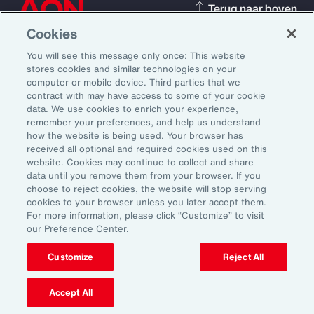
Terug naar boven
Cookies
You will see this message only once: This website
stores cookies and similar technologies on your
NLD
NL
computer or mobile device. Third parties that we
contract with may have access to some of your cookie
Over Aon
Ontdek
data. We use cookies to enrich your experience,
Ons verhaal
Oplossingen
remember your preferences, and help us understand
Vacatures
Sectoren
how the website is being used. Your browser has
received all optional and required cookies used on this
Investeerders
Insights
website. Cookies may continue to collect and share
Nieuws
data until you remove them from your browser. If you
choose to reject cookies, the website will stop serving
cookies to your browser unless you later accept them.
For more information, please click “Customize” to visit
Contact
our Preference Center.
Support
Contact Us
Customize
Reject All
Accept All
Meld u aan voor Aon Insights en blijf op de hoogte met