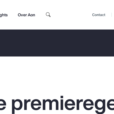
ights
Over Aon
Contact
le premierege
Top Insights