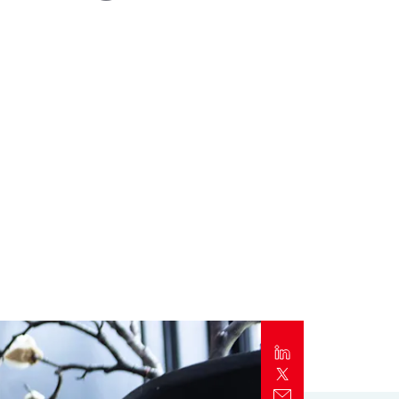
Alert
Better Decisions Brief: Responding to
the CrowdStrike IT Outage
Rapport
2024 Client Trends Report
Rapport
2024 Business Decision Maker Survey