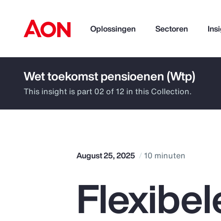
Oplossingen
Sectoren
Ins
Wet toekomst pensioenen (Wtp)
How can we help you?
This insight is part 02 of 12 in this Collection.
August 25, 2025
10 minuten
Flexibe
Popular Searches