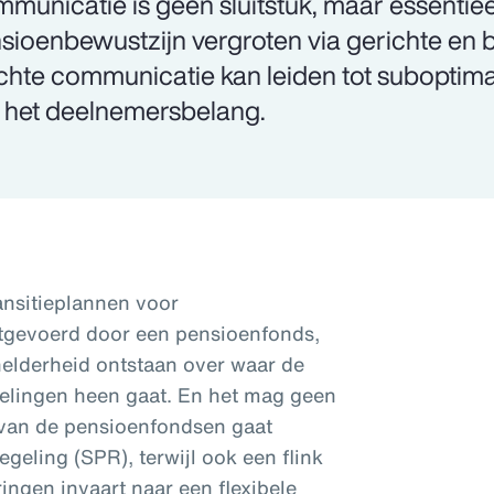
municatie is geen sluitstuk, maar essenti
sioenbewustzijn vergroten via gerichte en be
chte communicatie kan leiden tot suboptim
 het deelnemersbelang.
ransitieplannen voor
tgevoerd door een pensioenfonds,
 helderheid ontstaan over waar de
gelingen heen gaat. En het mag geen
 van de pensioenfondsen gaat
egeling (SPR), terwijl ook een flink
ngen invaart naar een flexibele