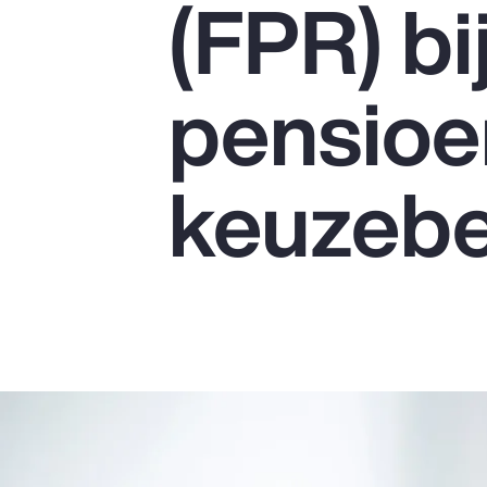
(FPR) bi
Insurance
Benefits
pensioe
Pay Transparency
Parametrics
keuzebe
Risk Management