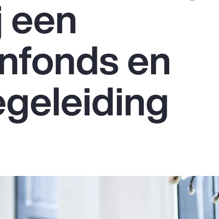
j een
nfonds en
geleiding