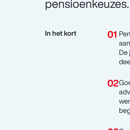
pensioenkeuzes.
In het kort
Pen
aan
De 
dee
Goe
adv
wer
beg