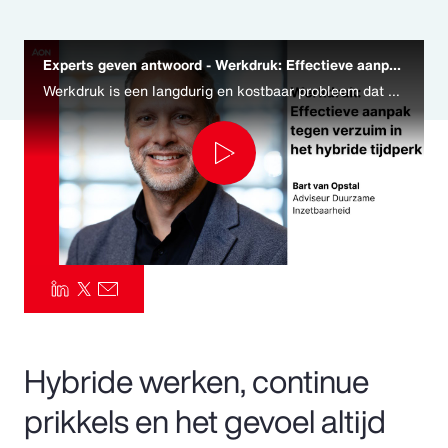
Pay Transparency
Experts geven antwoord - Werkdruk: Effectieve aanpak tegen verzuim in het hybride tijdperk
Parametrics
Werkdruk is een langdurig en kostbaar probleem dat blijft groeien. Het vraagt daarom om een bredere kijk. In de video deelt Bart van Opstal, Adviseur duurzame inzetbaarheid, oplossingen voor een effectieve procesaanpak voor werkdruk.
Risk Management
Play
Video
Hybride werken, continue
prikkels en het gevoel altijd