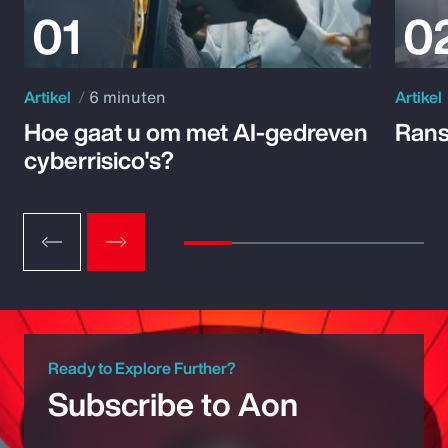
Artikel
6 minuten
Artikel
Hoe gaat u om met AI-gedreven
Rans
cyberrisico's?
Ready to Explore Further?
Subscribe to Aon