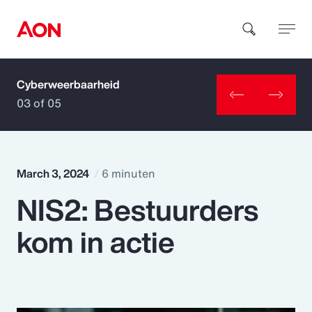
Cyberweerbaarheid
How can we help you?
03 of 05
March 3, 2024
6 minuten
NIS2: Bestuurders
Popular Searches
kom in actie
Insurance
Benefits