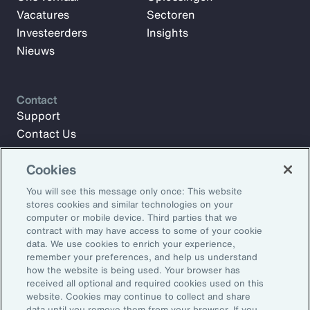
Vacatures
Sectoren
Investeerders
Insights
Nieuws
Contact
Support
Contact Us
Cookies
Meld u aan voor Aon Insights en blijf op de hoogte met
You will see this message only once: This website
artikelen, rapporten en updates van ons team van experts.
stores cookies and similar technologies on your
computer or mobile device. Third parties that we
E-mailadres:
contract with may have access to some of your cookie
data. We use cookies to enrich your experience,
remember your preferences, and help us understand
Aanmelden
how the website is being used. Your browser has
received all optional and required cookies used on this
©2026 Aon plc. Alle rechten voorbehouden.
website. Cookies may continue to collect and share
Sitemap
Privacy Statement
Algemene voorwaarden
data until you remove them from your browser. If you