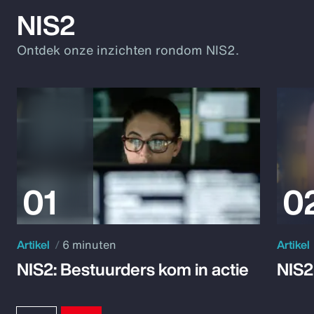
NIS2
Ontdek onze inzichten rondom NIS2.
Artikel
6 minuten
Artikel
NIS2: Bestuurders kom in actie
NIS2