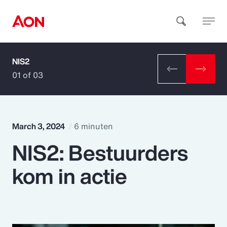
NIS2
How can we help you?
01 of 03
March 3, 2024
6 minuten
NIS2: Bestuurders
Popular Searches
kom in actie
Insurance
Benefits