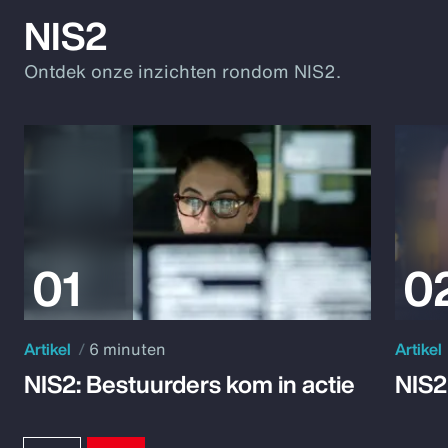
NIS2
Ontdek onze inzichten rondom NIS2.
Artikel
6 minuten
Artikel
NIS2: Bestuurders kom in actie
NIS2