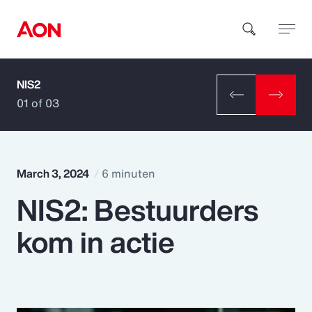
NIS2
How can we help you?
01 of 03
March 3, 2024
6 minuten
NIS2: Bestuurders
Popular Searches
kom in actie
Insurance
Benefits