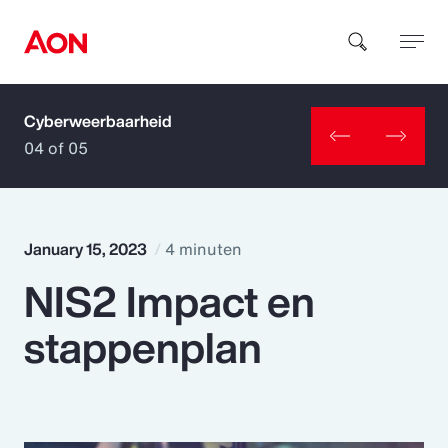
Cyberweerbaarheid
How can we help you?
04 of 05
January 15, 2023
4 minuten
NIS2 Impact en
Popular Searches
stappenplan
Insurance
Benefits