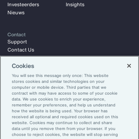
Investeerders
Insights
Nieuws
Contact
Support
Contact Us
Cookies
Meld u aan voor Aon Insights en blijf op de hoogte met
You will see this message only once: This website
artikelen, rapporten en updates van ons team van experts.
stores cookies and similar technologies on your
computer or mobile device. Third parties that we
E-mailadres:
contract with may have access to some of your cookie
data. We use cookies to enrich your experience,
remember your preferences, and help us understand
Aanmelden
how the website is being used. Your browser has
received all optional and required cookies used on this
©2026 Aon plc. Alle rechten voorbehouden.
website. Cookies may continue to collect and share
Sitemap
Privacy Statement
Algemene voorwaarden
data until you remove them from your browser. If you
choose to reject cookies, the website will stop serving
E-mailvoorkeuren
Dienstenwijzer