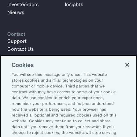
Investeerders
Insights
Nieuws
Contact
Support
Contact Us
Cookies
Meld u aan voor Aon Insights en blijf op de hoogte met
You will see this message only once: This website
artikelen, rapporten en updates van ons team van experts.
stores cookies and similar technologies on your
computer or mobile device. Third parties that we
E-mailadres:
contract with may have access to some of your cookie
data. We use cookies to enrich your experience,
remember your preferences, and help us understand
Aanmelden
how the website is being used. Your browser has
received all optional and required cookies used on this
©2026 Aon plc. Alle rechten voorbehouden.
website. Cookies may continue to collect and share
Sitemap
Privacy Statement
Algemene voorwaarden
data until you remove them from your browser. If you
choose to reject cookies, the website will stop serving
E-mailvoorkeuren
Dienstenwijzer