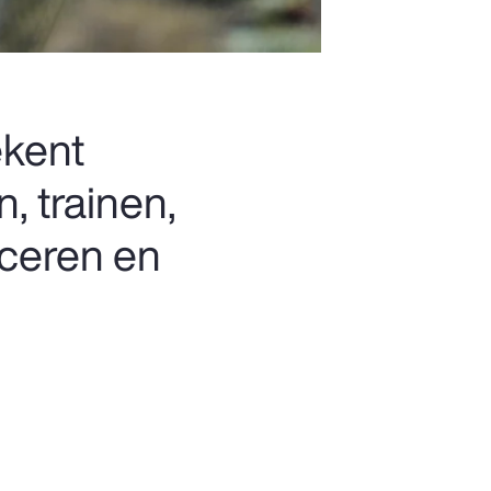
ekent
, trainen,
iceren en