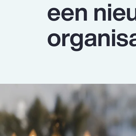
een nie
Insurance
Benefits
organisa
Pay Transparency
Parametrics
Risk Management