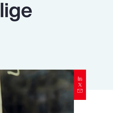
lige
Alert
Better Decisions Brief: Responding to
the CrowdStrike IT Outage
Rapport
2024 Client Trends Report
Rapport
2024 Business Decision Maker Survey