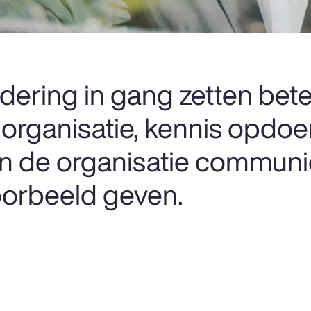
dering in gang zetten bet
 organisatie, kennis opdoen
f in de organisatie commun
oorbeeld geven.