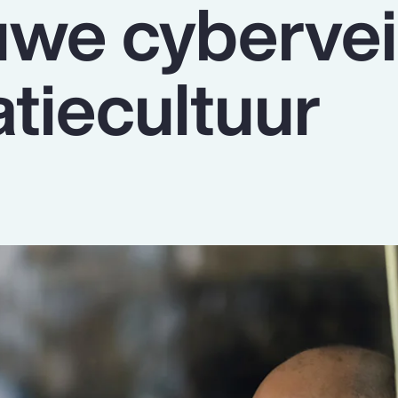
uwe cybervei
tiecultuur