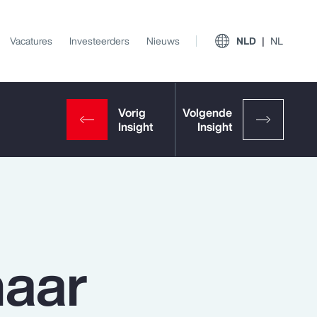
Vacatures
Investeerders
Nieuws
NLD
NL
naar