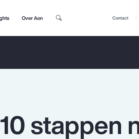
ights
Over Aon
Contact
 10 stappen 
Top Insights