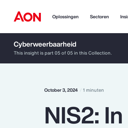
Oplossingen
Sectoren
Ins
Cyberweerbaarheid
How can we help you?
This insight is part 05 of 05 in this Collection.
October 3, 2024
1 minuten
NIS2: In
Popular Searches