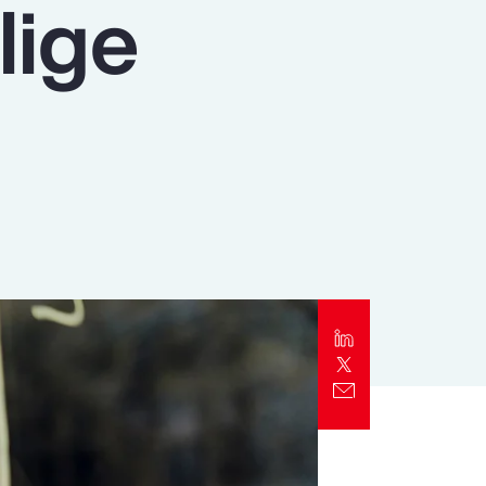
lige
Alert
Better Decisions Brief: Responding to
the CrowdStrike IT Outage
Rapport
2024 Client Trends Report
Rapport
2024 Business Decision Maker Survey