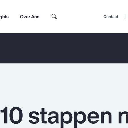
ights
Over Aon
Contact
 10 stappen 
Top Insights