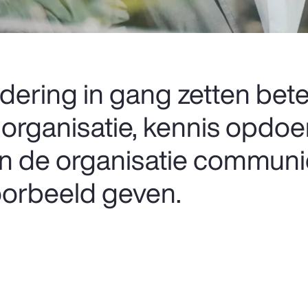
dering in gang zetten bet
 organisatie, kennis opdoen
f in de organisatie commun
oorbeeld geven.