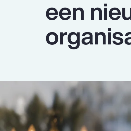
een nie
Insurance
Benefits
organisa
Pay Transparency
Parametrics
Risk Management