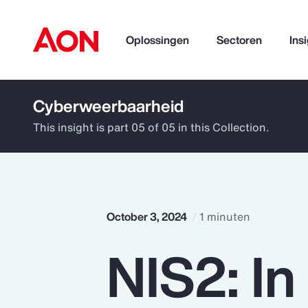
Oplossingen
Sectoren
Ins
Cyberweerbaarheid
How can we help you?
This insight is part 05 of 05 in this Collection.
October 3, 2024
1 minuten
NIS2: In
Popular Searches