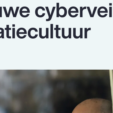
uwe cybervei
tiecultuur