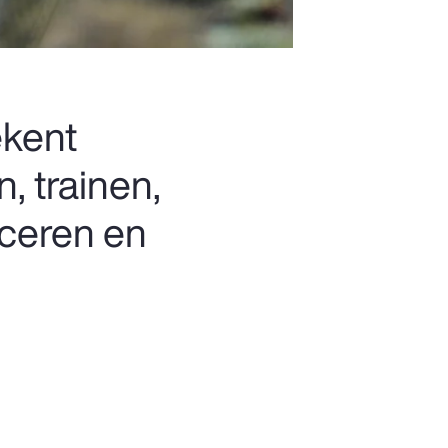
ekent
, trainen,
iceren en