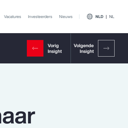
Vacatures
Investeerders
Nieuws
NLD
NL
naar