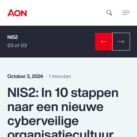
NIS2
How can we help you?
03 of 03
October 3, 2024
1 minuten
NIS2: In 10 stappen
Popular Searches
naar een nieuwe
Insurance
cyberveilige
Benefits
organisatiecultuur