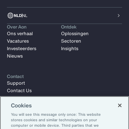
NLD
NL
Over Aon
Ontdek
Ons verhaal
Oplossingen
Vacatures
Sectoren
Investeerders
Insights
Nieuws
Contact
Support
Contact Us
Cookies
Meld u aan voor Aon Insights en blijf op de hoogte met
You will see this message only once: This website
artikelen, rapporten en updates van ons team van experts.
stores cookies and similar technologies on your
computer or mobile device. Third parties that we
E-mailadres: