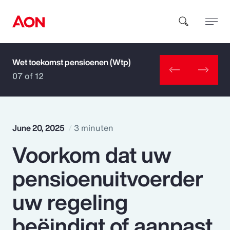
Wet toekomst pensioenen (Wtp)
How can we help you?
07 of 12
June 20, 2025
3 minuten
Voorkom dat uw
Popular Searches
pensioenuitvoerder
Insurance
uw regeling
Benefits
beëindigt of aanpast