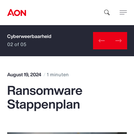
Cyberweerbaarheid
How can we help you?
02 of 05
August 19, 2024
1 minuten
Ransomware
Popular Searches
Stappenplan
Insurance
Benefits