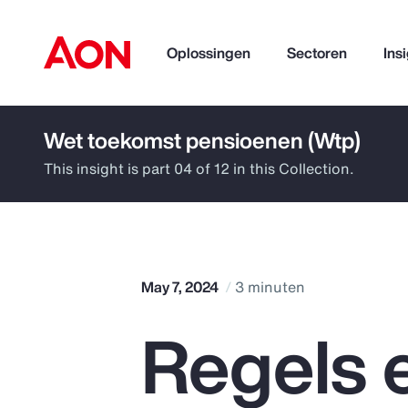
Oplossingen
Sectoren
Ins
Wet toekomst pensioenen (Wtp)
How can we help you?
This insight is part 04 of 12 in this Collection.
May 7, 2024
3 minuten
Regels 
Popular Searches