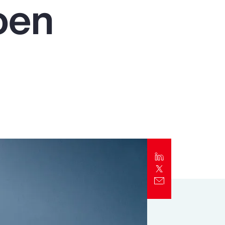
oen
Alert
Better Decisions Brief: Responding to
the CrowdStrike IT Outage
Rapport
2024 Client Trends Report
Rapport
2024 Business Decision Maker Survey