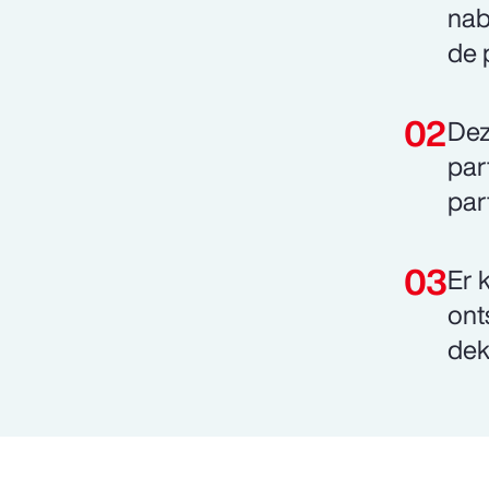
nab
de 
Dez
par
par
Er 
ont
dek