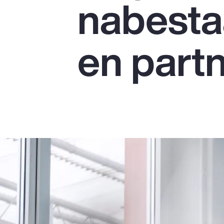
nabest
Insurance
Benefits
en part
Pay Transparency
Parametrics
Risk Management