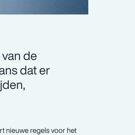
 van de
ns dat er
jden,
t nieuwe regels voor het