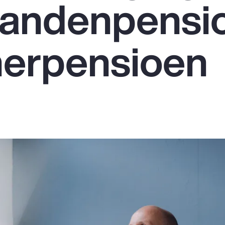
aandenpensi
nerpensioen