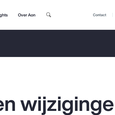
ights
Over Aon
Contact
en wijziging
Top Insights