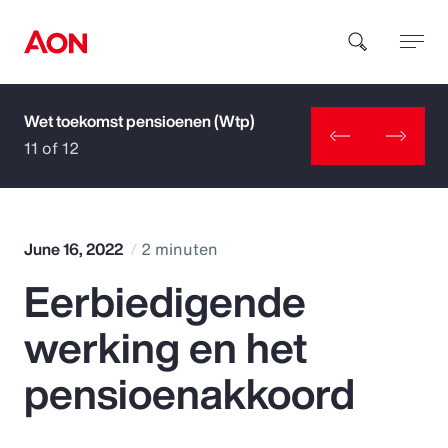
Wet toekomst pensioenen (Wtp)
How can we help you?
11 of 12
June 16, 2022
2 minuten
Eerbiedigende
Popular Searches
werking en het
Insurance
pensioenakkoord
Benefits