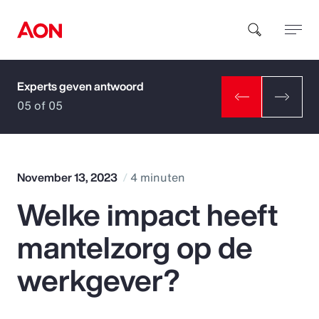
Experts geven antwoord
How can we help you?
05 of 05
November 13, 2023
4 minuten
Welke impact heeft
Popular Searches
mantelzorg op de
Insurance
werkgever?
Benefits