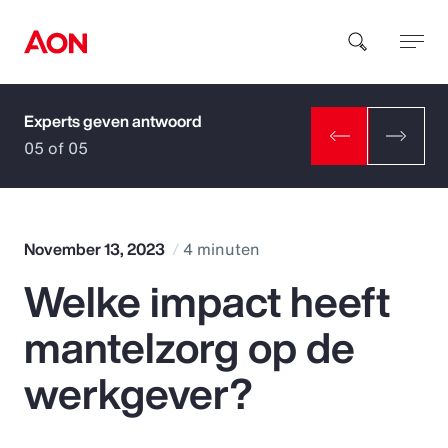
Experts geven antwoord
How can we help you?
05 of 05
November 13, 2023
4 minuten
Welke impact heeft
Popular Searches
mantelzorg op de
Insurance
werkgever?
Benefits