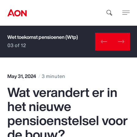
Wet toekomst pensioenen (Wtp)
How can we help you?
03 of 12
May 31, 2024
3 minuten
Wat verandert er in
Popular Searches
het nieuwe
Insurance
pensioenstelsel voor
Benefits
de bouw?