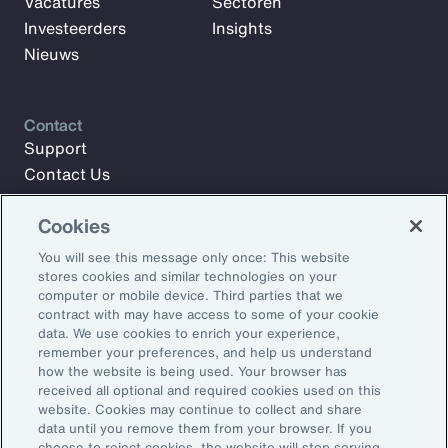
Vacatures
Sectoren
Investeerders
Insights
Nieuws
Contact
Support
Contact Us
Cookies
Meld u aan voor Aon Insights en blijf op de hoogte met
You will see this message only once: This website
artikelen, rapporten en updates van ons team van experts.
stores cookies and similar technologies on your
computer or mobile device. Third parties that we
E-mailadres:
contract with may have access to some of your cookie
data. We use cookies to enrich your experience,
remember your preferences, and help us understand
Aanmelden
how the website is being used. Your browser has
received all optional and required cookies used on this
©2026 Aon plc. Alle rechten voorbehouden.
website. Cookies may continue to collect and share
Sitemap
Privacy Statement
Algemene voorwaarden
data until you remove them from your browser. If you
choose to reject cookies, the website will stop serving