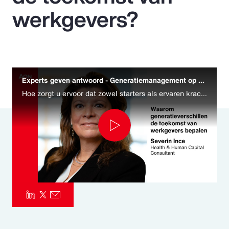
werkgevers?
Pay Transparency
Parametrics
Risk Management
Experts geven antwoord - Generatiemanagement op de werkvloer
Hoe zorgt u ervoor dat zowel starters als ervaren krachten zich gezien en gesteund voelen? Ook binnen generaties kunnen persoonlijke voorkeuren sterk verschillen. Maatwerk in arbeidsvoorwaarden en benefits is geen luxe meer, maar een noodzaak.
Play
Video