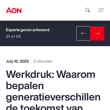
Experts geven antwoord
How can we help you?
01 of 05
July 16, 2025
5 minuten
Werkdruk: Waarom
Popular Searches
bepalen
Insurance
generatieverschillen
Benefits
de toekomst van