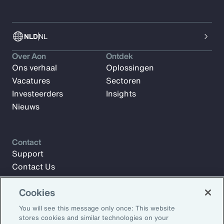
NLD
NL
Over Aon
Ontdek
Ons verhaal
Oplossingen
Vacatures
Sectoren
Investeerders
Insights
Nieuws
Contact
Support
Contact Us
Cookies
Meld u aan voor Aon Insights en blijf op de hoogte met
You will see this message only once: This website
artikelen, rapporten en updates van ons team van experts.
stores cookies and similar technologies on your