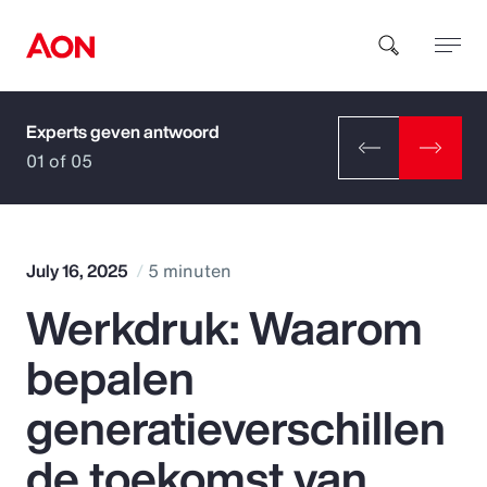
Experts geven antwoord
How can we help you?
01 of 05
July 16, 2025
5 minuten
Werkdruk: Waarom
Popular Searches
bepalen
Insurance
generatieverschillen
Benefits
de toekomst van