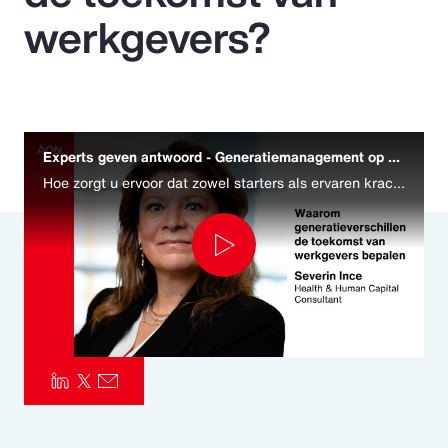
werkgevers?
Pay Transparency
Parametrics
Risk Management
Experts geven antwoord - Generatiemanagement op de werkvloer
Hoe zorgt u ervoor dat zowel starters als ervaren krachten zich gezien en gesteund voelen? Ook binnen generaties kunnen persoonlijke voorkeuren sterk verschillen. Maatwerk in arbeidsvoorwaarden en benefits is geen luxe meer, maar een noodzaak.
Play
Video