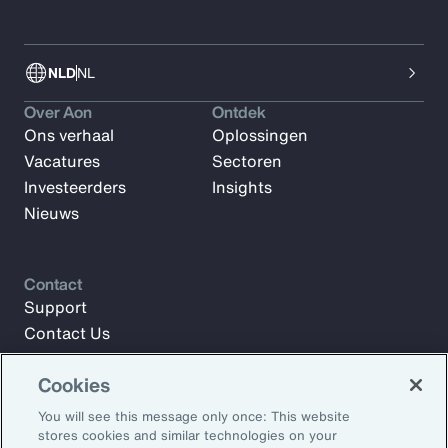
NLD
NL
Over Aon
Ontdek
Ons verhaal
Oplossingen
Vacatures
Sectoren
Investeerders
Insights
Nieuws
Contact
Support
Contact Us
Cookies
Meld u aan voor Aon Insights en blijf op de hoogte met
You will see this message only once: This website
artikelen, rapporten en updates van ons team van experts.
stores cookies and similar technologies on your