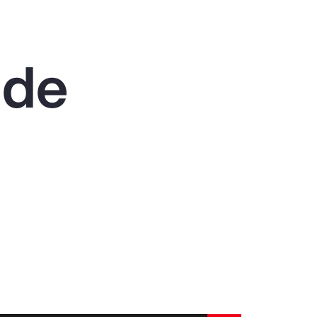
Alert
Better Decisions Brief: Responding to
the CrowdStrike IT Outage
 de
Rapport
2024 Client Trends Report
Rapport
2024 Business Decision Maker Survey