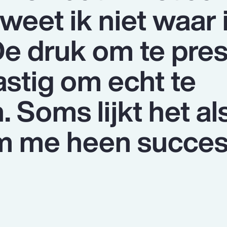
eet ik niet waar 
e druk om te pre
astig om echt te
 Soms lijkt het al
m me heen succes