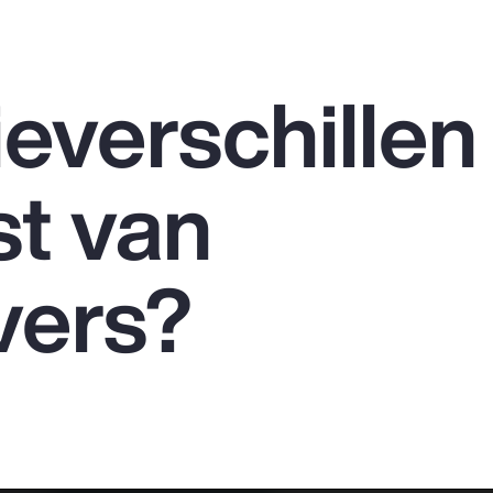
everschillen
t van
vers?