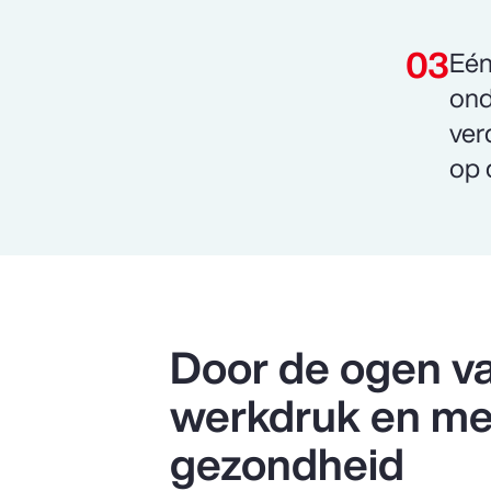
Eén
ond
ver
op 
Door de ogen va
werkdruk en me
gezondheid