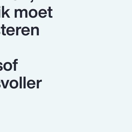
ik moet
steren
sof
voller