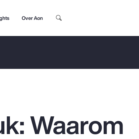
ights
Over Aon
uk: Waarom
Top Insights