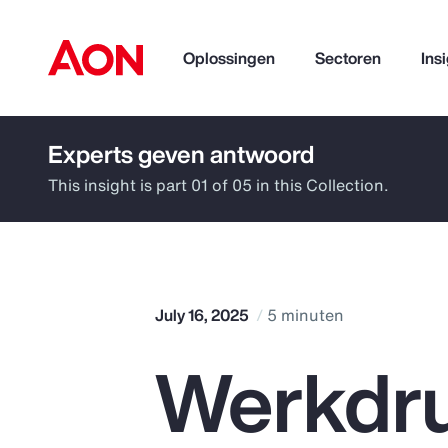
Oplossingen
Sectoren
Ins
Experts geven antwoord
How can we help you?
This insight is part 01 of 05 in this Collection.
July 16, 2025
5 minuten
Werkdr
Popular Searches