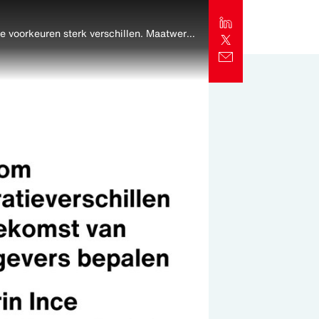
Hoe zorgt u ervoor dat zowel starters als ervaren krachten zich gezien en gesteund voelen? Ook binnen generaties kunnen persoonlijke voorkeuren sterk verschillen. Maatwerk in arbeidsvoorwaarden en benefits is geen luxe meer, maar een noodzaak.