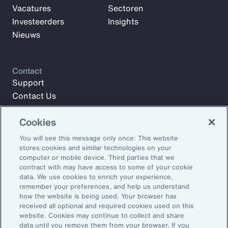
Vacatures
Sectoren
Investeerders
Insights
Nieuws
Contact
Support
Contact Us
Cookies
Meld u aan voor Aon Insights en blijf op de hoogte met
You will see this message only once: This website
artikelen, rapporten en updates van ons team van experts.
stores cookies and similar technologies on your
computer or mobile device. Third parties that we
E-mailadres:
contract with may have access to some of your cookie
data. We use cookies to enrich your experience,
remember your preferences, and help us understand
Aanmelden
how the website is being used. Your browser has
received all optional and required cookies used on this
©2026 Aon plc. Alle rechten voorbehouden.
website. Cookies may continue to collect and share
Sitemap
Privacy Statement
Algemene voorwaarden
data until you remove them from your browser. If you