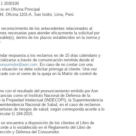
1 1 2030100
io en Oficina Principal
44, Oficina 1101-A, San Isidro, Lima, Perú
l reconocimiento de los antecedentes relacionados al
nes necesarias para atender eficazmente la solicitud por
nsable(s), dentro de los plazos establecidos en la norma y
.
ndar respuesta a los reclamos es de 15 días calendario y
cializarse a través de comunicación remitida desde el
lconsumidor@aon.com
. En caso de no contar con una
a situación se debe solicitar prórroga al cliente. Una vez
ocede con el cierre de la queja en la Matriz de control de
e con el resultado del pronunciamiento emitido por Aon
nstancias como el Instituto Nacional de Defensa de la
 la Propiedad Intelectual (INDECOPI), la Superintendencia
erintendencia Nacional de Salud, en el caso de reclamos
erturas de riesgos de salud; según corresponda acorde a lo
ircular G 184-2015.
se encuentra a disposición de los clientes el Libro de
orde a lo establecido en el Reglamento del Libro de
ección y Defensa del Consumidor.