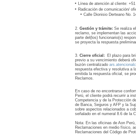
Línea de atención al cliente: +5
Radicación de comunicación/ ofic
Calle Dionisio Derteano No. 1
Gestión y trámite:
Se realiza e
reclamo, se implementan las accio
parte del(los) funcionario(s) respo
se proyecta la respuesta preliminar
Cierre oficial:
El plazo para bri
previo a su vencimiento deberá ofi
buzón centralizado
ars.atenciona
respuesta efectiva y resolutiva a l
emitida la respuesta oficial, se pr
Reclamos.
En caso de no encontrarse conform
Perú, el cliente podrá recurrir a i
Competencia y de la Protección de
de Banca, Seguros y AFP y la Sup
sobre aspectos relacionados a cob
señalado en el numeral 8.6 de la C
Nota: En las oficinas de Aon Perú, 
Reclamaciones en medio físico, ac
Reclamaciones del Código de Prot