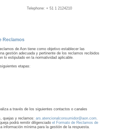
Telephone: + 51 1 2124210
de Reclamos
eclamos de Aon tiene como objetivo establecer las
una gestión adecuada y pertinente de los reclamos recibidos
on lo estipulado en la normatividad aplicable.
siguientes etapas:
aliza a través de los siguientes contactos o canales
s, quejas y reclamos:
ars.atencionalconsumidor@aon.com
.
queja podrá remitir diligenciado
el Formato de Reclamos de
 la información mínima para la gestión de la respuesta.