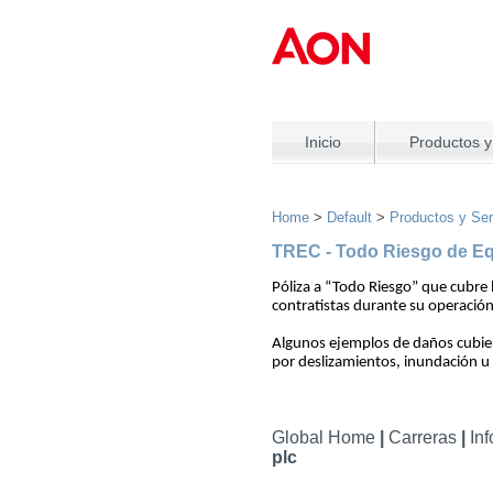
Inicio
Productos y
Home
>
Default
>
Productos y Ser
TREC - Todo Riesgo de Eq
Póliza a “Todo Riesgo” que cubre
contratistas durante su operación
Algunos ejemplos de daños cubier
por deslizamientos, inundación u o
Global Home
|
Carreras
|
In
plc