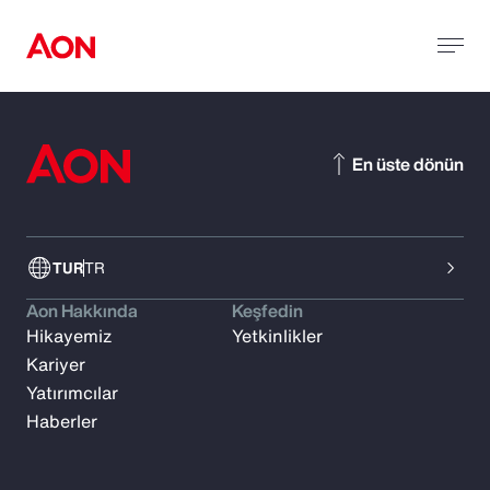
En üste dönün
TUR
TR
Aon Hakkında
Keşfedin
Hikayemiz
Yetkinlikler
Kariyer
Yatırımcılar
Haberler