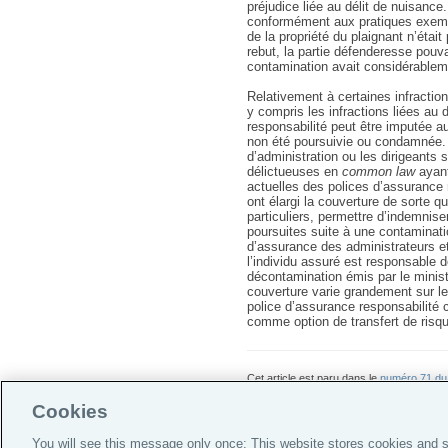
préjudice liée au délit de nuisance
conformément aux pratiques exempl
de la propriété du plaignant n’étai
rebut, la partie défenderesse pouv
contamination avait considérableme
Relativement à certaines infraction
y compris les infractions liées au
responsabilité peut être imputée au
non été poursuivie ou condamnée. 
d’administration ou les dirigeants 
délictueuses en
common law
ayant
actuelles des polices d’assurance r
ont élargi la couverture de sorte q
particuliers, permettre d’indemnise
poursuites suite à une contaminati
d’assurance des administrateurs e
l’individu assuré est responsable 
décontamination émis par le minist
couverture varie grandement sur 
police d’assurance responsabilité 
comme option de transfert de risq
Cet article est paru dans le
numéro 71 du b
Cookies
You will see this message only once: This website stores cookies and s