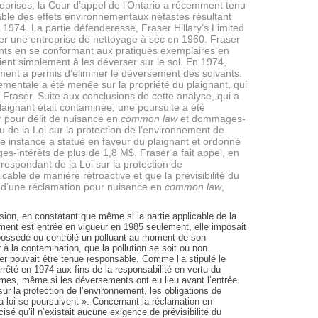
treprises, la Cour d’appel de l’Ontario a récemment tenu
able des effets environnementaux néfastes résultant
 1974. La partie défenderesse, Fraser Hillary’s Limited
er une entreprise de nettoyage à sec en 1960. Fraser
ants en se conformant aux pratiques exemplaires en
ient simplement à les déverser sur le sol. En 1974,
ement a permis d’éliminer le déversement des solvants.
mentale a été menée sur la propriété du plaignant, qui
e Fraser. Suite aux conclusions de cette analyse, qui a
laignant était contaminée, une poursuite a été
er pour délit de nuisance en
common law
et dommages-
u de la Loi sur la protection de l’environnement de
re instance a statué en faveur du plaignant et ordonné
-intérêts de plus de 1,8 M$. Fraser a fait appel, en
orrespondant de la Loi sur la protection de
icable de manière rétroactive et que la prévisibilité du
e d’une réclamation pour nuisance en
common law
,
sion, en constatant que même si la partie applicable de la
nement est entrée en vigueur en 1985 seulement, elle imposait
possédé ou contrôlé un polluant au moment de son
à la contamination, que la pollution se soit ou non
er pouvait être tenue responsable. Comme l’a stipulé le
rrêté en 1974 aux fins de la responsabilité en vertu du
mes, même si les déversements ont eu lieu avant l’entrée
sur la protection de l’environnement, les obligations de
la loi se poursuivent ». Concernant la réclamation en
sé qu’il n’existait aucune exigence de prévisibilité du