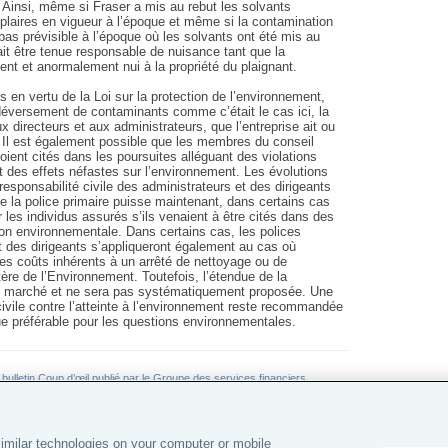
. Ainsi, même si Fraser a mis au rebut les solvants
aires en vigueur à l’époque et même si la contamination
t pas prévisible à l’époque où les solvants ont été mis au
ait être tenue responsable de nuisance tant que la
nt et anormalement nui à la propriété du plaignant.
s en vertu de la Loi sur la protection de l’environnement,
 déversement de contaminants comme c’était le cas ici, la
x directeurs et aux administrateurs, que l’entreprise ait ou
Il est également possible que les membres du conseil
soient cités dans les poursuites alléguant des violations
 des effets néfastes sur l’environnement. Les évolutions
esponsabilité civile des administrateurs et des dirigeants
ue la police primaire puisse maintenant, dans certains cas
r les individus assurés s’ils venaient à être cités dans des
on environnementale. Dans certains cas, les polices
t des dirigeants s’appliqueront également au cas où
des coûts inhérents à un arrêté de nettoyage ou de
ère de l’Environnement. Toutefois, l’étendue de la
le marché et ne sera pas systématiquement proposée. Une
civile contre l’atteinte à l’environnement reste recommandée
ue préférable pour les questions environnementales.
ulletin Coup d’œil publié par le Groupe des services financiers.
.
imilar technologies on your computer or mobile