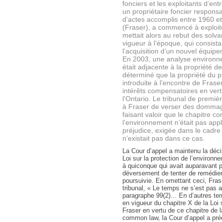
fonciers et les exploitants d’en
un propriétaire foncier respons
d’actes accomplis entre 1960 et
(Fraser), a commencé à exploit
mettait alors au rebut des solv
vigueur à l’époque, qui consista
l’acquisition d’un nouvel équip
En 2003, une analyse environne
était adjacente à la propriété d
déterminé que la propriété du p
introduite à l’encontre de Fras
intérêts compensatoires en vert
l’Ontario. Le tribunal de premiè
à Fraser de verser des dommages
faisant valoir que le chapitre c
l’environnement n’était pas appl
préjudice, exigée dans le cadr
n’existait pas dans ce cas.
La Cour d’appel a maintenu la déci
Loi sur la protection de l’environ
à quiconque qui avait auparavant 
déversement de tenter de remédier 
poursuivie. En omettant ceci, Fras
tribunal, « Le temps ne s’est pas a
paragraphe 99(2)… En d’autres ter
en vigueur du chapitre X de la Loi 
Fraser en vertu de ce chapitre de 
common law, la Cour d’appel a préci