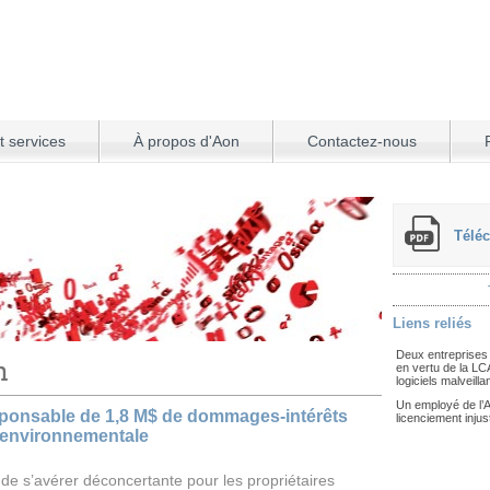
t services
À propos d'Aon
Contactez-nous
Téléc
Liens reliés
Deux entreprises 
n
en vertu de la LC
logiciels malveilla
Un employé de l’
esponsable de 1,8 M$ de dommages-intérêts
licenciement injust
 environnementale
 de s’avérer déconcertante pour les propriétaires