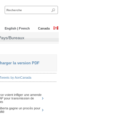
English
|
French
Canada
Pays/Bureaux
harger la version PDF
Tweets by AonCanada
se voient infliger une amende
AP pour transmission de
nts
Alberta gagne un procès pour
ifié