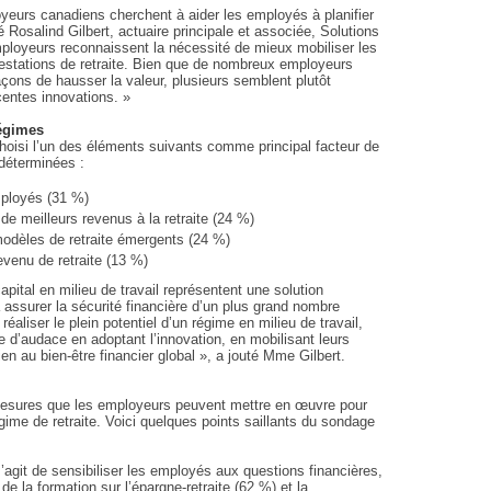
yeurs canadiens cherchent à aider les employés à planifier
é Rosalind Gilbert, actuaire principale et associée, Solutions
mployeurs reconnaissent la nécessité de mieux mobiliser les
estations de retraite. Bien que de nombreux employeurs
açons de hausser la valeur, plusieurs semblent plutôt
centes innovations. »
régimes
hoisi l’un des éléments suivants comme principal facteur de
déterminées :
mployés (31 %)
 de meilleurs revenus à la retraite (24 %)
 modèles de retraite émergents (24 %)
evenu de retraite (13 %)
pital en milieu de travail représentent une solution
 à assurer la sécurité financière d’un plus grand nombre
réaliser le plein potentiel d’un régime en milieu de travail,
e d’audace en adoptant l’innovation, en mobilisant leurs
en au bien-être financier global », a jouté Mme Gilbert.
mesures que les employeurs peuvent mettre en œuvre pour
régime de retraite. Voici quelques points saillants du sondage
s’agit de sensibiliser les employés aux questions financières,
e la formation sur l’épargne-retraite (62 %) et la