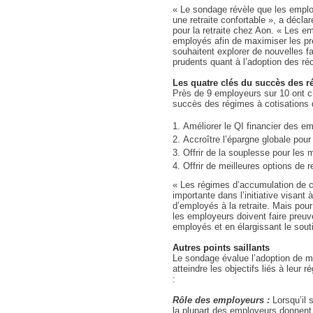
« Le sondage révèle que les emplo
une retraite confortable », a déclar
pour la retraite chez Aon. « Les e
employés afin de maximiser les pr
souhaitent explorer de nouvelles f
prudents quant à l’adoption des ré
Les quatre clés du succès des 
Près de 9 employeurs sur 10 ont c
succès des régimes à cotisations 
Améliorer le QI financier des e
Accroître l’épargne globale pour
Offrir de la souplesse pour les
Offrir de meilleures options de r
« Les régimes d’accumulation de ca
importante dans l’initiative visant
d’employés à la retraite. Mais pour 
les employeurs doivent faire preuv
employés et en élargissant le souti
Autres points saillants
Le sondage évalue l’adoption de 
atteindre les objectifs liés à leur 
:
Rôle des employeurs :
Lorsqu’il 
la plupart des employeurs donnent d