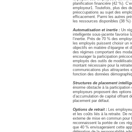
planification financière (42 %). C
employeur1. Toutefois, plus des d
préoccupations au sujet des employ
efficacement. Parmi les autres pr
les ressources disponibles (38 %) 
Automatisation et inertie :
Un rég
intelligente sous-jacente favorise la
l’inertie. Près de 70 % des employ
les employés puissent choisir un 
objectifs en matière d’épargne et 
des régimes comportant des modal
encourager la participation précoc
employés des outils de modélisatio
montant nécessaire pour la retrait
communications plus attrayantes 
fonction des données démographi
Structures de placement intellig
énorme obstacle à la participation
employeurs proposent des options 
d’accumulation de capital offrant
placement par défaut.
Options de retrait :
Les employeurs
et les coûts liés à la retraite. De 
externe de mise en commun pour le 
reconnaissent la portée de ces rég
que 40 % envisageraient cette appro
délégation de la responsabilité adm