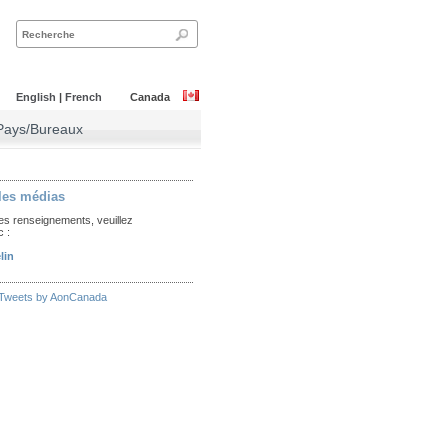
English
|
French
Canada
Pays/Bureaux
 les médias
es renseignements, veuillez
 :
lin
Tweets by AonCanada