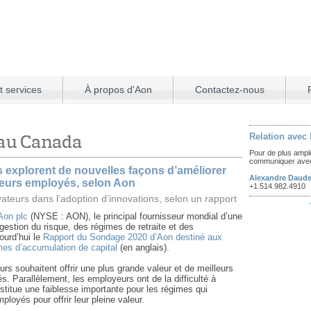
t services
À propos d'Aon
Contactez-nous
 au Canada
Relation avec
Pour de plus ampl
communiquer avec
explorent de nouvelles façons d’améliorer
Alexandre Daude
 leurs employés, selon Aon
+1.514.982.4910
teurs dans l’adoption d’innovations, selon un rapport
Aon plc
(NYSE : AON), le principal fournisseur mondial d’une
estion du risque, des régimes de retraite et des
ourd’hui le
Rapport du Sondage 2020 d’Aon destiné aux
mes d’accumulation de capital
(en anglais).
rs souhaitent offrir une plus grande valeur et de meilleurs
s. Parallèlement, les employeurs ont de la difficulté à
stitue une faiblesse importante pour les régimes qui
ployés pour offrir leur pleine valeur.