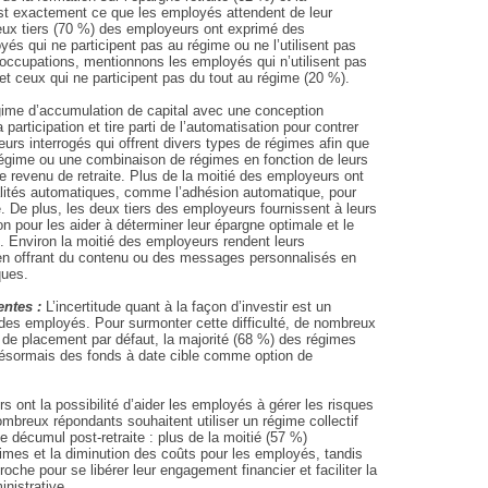
’est exactement ce que les employés attendent de leur
eux tiers (70 %) des employeurs ont exprimé des
és qui ne participent pas au régime ou ne l’utilisent pas
éoccupations, mentionnons les employés qui n’utilisent pas
et ceux qui ne participent pas du tout au régime (20 %).
ime d’accumulation de capital avec une conception
 participation et tire parti de l’automatisation pour contrer
eurs interrogés qui offrent divers types de régimes afin que
régime ou une combinaison de régimes en fonction de leurs
de revenu de retraite. Plus de la moitié des employeurs ont
ités automatiques, comme l’adhésion automatique, pour
e. De plus, les deux tiers des employeurs fournissent à leurs
n pour les aider à déterminer leur épargne optimale et le
e. Environ la moitié des employeurs rendent leurs
en offrant du contenu ou des messages personnalisés en
ques.
entes :
L’incertitude quant à la façon d’investir est un
 des employés. Pour surmonter cette difficulté, de nombreux
de placement par défaut, la majorité (68 %) des régimes
 désormais des fonds à date cible comme option de
 ont la possibilité d’aider les employés à gérer les risques
nombreux répondants souhaitent utiliser un régime collectif
décumul post-retraite : plus de la moitié (57 %)
imes et la diminution des coûts pour les employés, tandis
che pour se libérer leur engagement financier et faciliter la
inistrative.