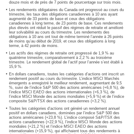
douze mois et de près de 7 points de pourcentage sur trois mois.
Les rendements obligataires du Canada ont progressé au cours du
trimestre, les taux des obligations canadiennes à 10 ans ayant
augmenté de 33 points de base et ceux des obligations
canadiennes à long terme, de 23 points de base. Ces rendements
plus élevés ont réduit le passif des régimes de retraite et amélioré
leur solvabilité au cours du trimestre. Les rendements des
obligations à 10 ans ont tout de même terminé l’année à 26 points
de moins qu’au début de 2019, et ceux des obligations à long
terme, à 42 points de moins.
Les actifs des régimes de retraite ont progressé de 1,9 % au
quatrième trimestre, comparativement à 2,2 % au troisième
trimestre. Le rendement global de l’actif pour l’année s’est établi à
15,9 %.
En dollars canadiens, toutes les catégories d’actions ont inscrit un
rendement positif au cours du trimestre. L’indice MSCI Marchés
émergents a enregistré le meilleur rendement, augmentant de 9,5
%, suivi de l’indice S&P 500 des actions américaines (+6,8 %), de
l’indice MSCI EAEO des actions internationales (+6,3 %), de
l’indice MSCI Monde des actions mondiales (+5,9 %) et de l’indice
composite S&P/TSX des actions canadiennes (+3,2 %).
Toutes les catégories d’actions ont généré un rendement annuel
positif en dollars canadiens, dominées par l’indice S&P 500 des
actions américaines (+23,8 %). L’indice composé S&P/TSX des
actions canadiennes (+22,9 %), l’indice MSCI Monde des actions
mondiales (+21,2 %) et l’indice MSCI EAEO des actions
internationales (+15,9 %), qui affichaient tous des rendements à