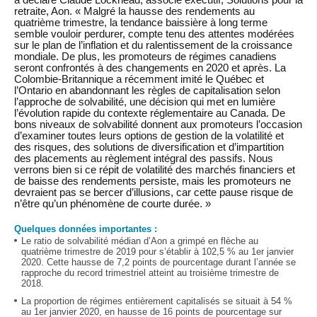
a déclaré Claude Lockhead, associé exécutif, Solutions pour la
retraite, Aon. « Malgré la hausse des rendements au
quatrième trimestre, la tendance baissière à long terme
semble vouloir perdurer, compte tenu des attentes modérées
sur le plan de l’inflation et du ralentissement de la croissance
mondiale. De plus, les promoteurs de régimes canadiens
seront confrontés à des changements en 2020 et après. La
Colombie-Britannique a récemment imité le Québec et
l’Ontario en abandonnant les règles de capitalisation selon
l’approche de solvabilité, une décision qui met en lumière
l’évolution rapide du contexte réglementaire au Canada. De
bons niveaux de solvabilité donnent aux promoteurs l’occasion
d’examiner toutes leurs options de gestion de la volatilité et
des risques, des solutions de diversification et d’impartition
des placements au règlement intégral des passifs. Nous
verrons bien si ce répit de volatilité des marchés financiers et
de baisse des rendements persiste, mais les promoteurs ne
devraient pas se bercer d’illusions, car cette pause risque de
n’être qu’un phénomène de courte durée. »
Quelques données importantes :
Le ratio de solvabilité médian d’Aon a grimpé en flèche au
quatrième trimestre de 2019 pour s’établir à 102,5 % au 1er janvier
2020. Cette hausse de 7,2 points de pourcentage durant l’année se
rapproche du record trimestriel atteint au troisième trimestre de
2018.
La proportion de régimes entièrement capitalisés se situait à 54 %
au 1er janvier 2020, en hausse de 16 points de pourcentage sur