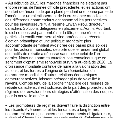
« Au début de 2019, les marchés financiers ne s’étaient pas
encore remis de l’année difficile précédente, et les actions ont
souffert de l’incertitude qui a plané pendant une bonne partie de
l’année, car un ralentissement de la croissance mondiale et
des différends commerciaux ont assombri les perspectives
pour les investisseurs », a résumé Erwan Pirou, directeur
canadien, Solutions déléguées en placement, Aon. « Pourtant,
le ciel ne nous est pas tombé sur la tête, et une résolution
partielle du conflit commercial sino-américain, la récente
élection britannique et une politique monétaire plus
accommodante semblent avoir créé des bases plus solides
pour les actions mondiales, de sorte que le rendement global
des actifs de retraite a dépassé sans peine celui de l’an
dernier. Nous ne sommes toutefois pas convaincus que ce
sentiment d’optimisme renouvelé survivra au-delà de 2020. La
croissance mondiale continue de nuire à la valorisation des
actions, et les forces à l’origine de la réorientation du
commerce mondial et d’autres relations économiques
demeurent actives, laissant présager plus de volatilité à
l’avenir. Compte tenu de la solidité financière des régimes de
retraite canadiens, il est judicieux de la part des promoteurs de
régimes de réévaluer leurs stratégies d’atténuation des risques
pour la nouvelle année. »
« Les promoteurs de régimes doivent faire la distinction entre
les récents événements et les tendances à long terme,
notamment en ce qui concerne les rendements obligataires »,