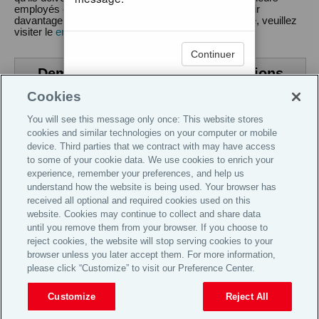
employés et élaborer un plan d'action. Pour en savoir
davantage et pour vous inscrire à la prochaine étude, veuillez
visiter le
employeursdechoixaucanada.com
.
Continuer
Demandez-nous plus d'informations
TAP TO EXPAND
Cookies
You will see this message only once: This website stores
cookies and similar technologies on your computer or mobile
device. Third parties that we contract with may have access
Global Home
to some of your cookie data. We use cookies to enrich your
experience, remember your preferences, and help us
Recrutement
understand how the website is being used. Your browser has
Informations financières
received all optional and required cookies used on this
website. Cookies may continue to collect and share data
Mentions légales
until you remove them from your browser. If you choose to
Confidentialité
reject cookies, the website will stop serving cookies to your
browser unless you later accept them. For more information,
Politique de traitement des plaints
please click “Customize” to visit our Preference Center.
© 2026 Aon plc
Customize
Reject All
View Desktop Site