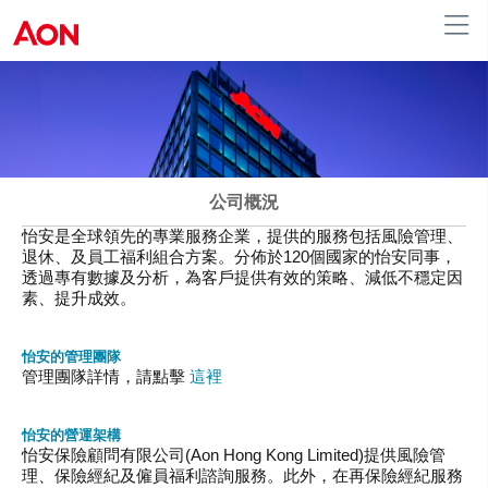
English
|
繁體中文
香港
公司概況
怡安是全球領先的專業服務企業，提供的服務包括風險管理、
退休、及員工福利組合方案。分佈於120個國家的怡安同事，
透過專有數據及分析，為客戶提供有效的策略、減低不穩定因
素、提升成效。
怡安的管理團隊
管理團隊詳情，請點擊
這裡
怡安的營運架構
怡安保險顧問有限公司(Aon Hong Kong Limited)提供風險管
理、保險經紀及僱員福利諮詢服務。此外，在再保險經紀服務