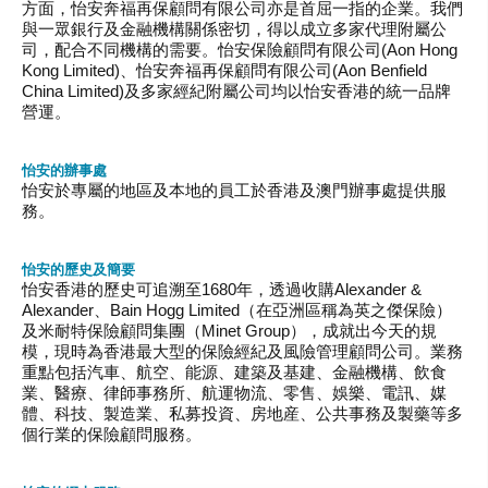
方面，怡安奔福再保顧問有限公司亦是首屈一指的企業。我們
與一眾銀行及金融機構關係密切，得以成立多家代理附屬公
司，配合不同機構的需要。怡安保險顧問有限公司(Aon Hong
Kong Limited)、怡安奔福再保顧問有限公司(Aon Benfield
China Limited)及多家經紀附屬公司均以怡安香港的統一品牌
營運。
怡安的辦事處
怡安於專屬的地區及本地的員工於香港及澳門辦事處提供服
務。
怡安的歷史及簡要
怡安香港的歷史可追溯至1680年，透過收購Alexander &
Alexander、Bain Hogg Limited（在亞洲區稱為英之傑保險）
及米耐特保險顧問集團（Minet Group），成就出今天的規
模，現時為香港最大型的保險經紀及風險管理顧問公司。業務
重點包括汽車、航空、能源、建築及基建、金融機構、飲食
業、醫療、律師事務所、航運物流、零售、娛樂、電訊、媒
體、科技、製造業、私募投資、房地産、公共事務及製藥等多
個行業的保險顧問服務。