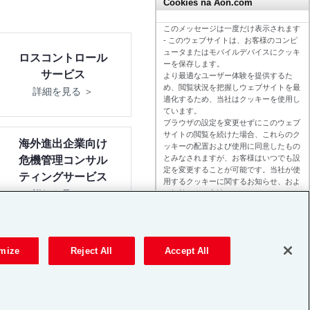
Cookies na Aon.com
このメッセージは一度だけ表示されます
- このウェブサイトは、お客様のコンピ
ュータまたはモバイルデバイスにクッキ
ロスコントロール
ーを保存します。
サービス
より最適なユーザー体験を提供するた
め、閲覧状況を把握しウェブサイトを最
詳細を見る ＞
適化するため、当社はクッキーを使用し
ています。
ブラウザの設定を変更せずにこのウェブ
サイトの閲覧を続けた場合、これらのク
海外進出企業向け
ッキーの配置および使用に同意したもの
とみなされますが、お客様はいつでも設
危機管理コンサル
定を変更することが可能です。当社が使
ティングサービス
用するクッキーに関するお知らせ、およ
詳細を見る ＞
び無効にする方法については、
こちら
を
お読みください。
mize
Reject All
Accept All
26 Aon plc