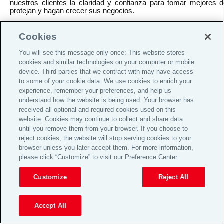
nuestros clientes la claridad y confianza para tomar mejores 
protejan y hagan crecer sus negocios.
Cookies
You will see this message only once: This website stores
Global Home
cookies and similar technologies on your computer or mobile
Búsqueda de Empleo
device. Third parties that we contract with may have access
to some of your cookie data. We use cookies to enrich your
Legal
experience, remember your preferences, and help us
understand how the website is being used. Your browser has
Aviso de Privacidad
received all optional and required cookies used on this
Toba
website. Cookies may continue to collect and share data
until you remove them from your browser. If you choose to
Cookie Notice
reject cookies, the website will stop serving cookies to your
Términos y condiciones Aon DCS
browser unless you later accept them. For more information,
please click “Customize” to visit our Preference Center.
© 2026 Aon plc
Customize
Reject All
View Desktop Site
Accept All