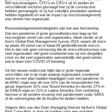
500 risicomanagers, CFO’s en CRO’s uit 41 landen en
verschillende sectoren gevraagd hoe zij de coronacrisis
hebben gemanaged, of zij hun zakelijke prioriteiten opnieuw
hebben ingedeeld en wat de impact op risico(management)
was binnen hun organisatie.
Risicomanagementstrategieën zijn toe aan herziening
Dat een pandemie of grote gezondheidscrisis laag op het
risicoregister stond van veel organisaties, bleek eerder al uit
Aon’s Global Risk Management Survey 2019, waarin dit risico
op plaats 60 stond van in totaal 69 geïdentificeerde risico’s.
Het is dan ook geen verrassing dat de risico-infrastructuur van
veel organisaties niet goed voorbereid was op een dergelijke
crisis en dat veel organisaties aanvankelijk niet goed wisten
wat te doen toen COVID-19 toesloeg.
Uit het nieuwe onderzoek blijkt dat er grote regionale
verschillen zijn in de mate waarop organisaties voorbereid
waren en een plan hadden klaarliggen voor een pandemie. In
de APAC-regio was dit voor 52% van de respondenten het
geval, tegenover 31% voor Noord-Amerika en slechts 27% in
de EMEA-regio en 21% in Latijns-Amerika. Een verklaring
hiervoor is de eerdere ervaring met pandemieën zoals SARS
of de varkensgriep die de Aziatische landen hadden.
Volgens Alex van den Doel, Managing Director bij Aon’s Global
Risk Consulting, is door de huidige crisis een grondige