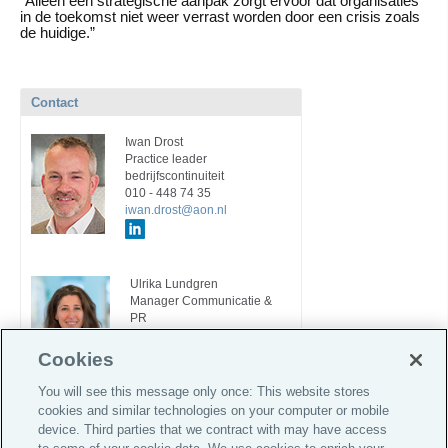
“Alleen een strategische aanpak zorgt ervoor dat organisaties
in de toekomst niet weer verrast worden door een crisis zoals
de huidige.”
Contact
Iwan Drost
Practice leader
bedrijfscontinuiteit
010 - 448 74 35
iwan.drost@aon.nl
Ulrika Lundgren
Manager Communicatie &
PR
06 - 19 27 4757
ulrika.lundgren@aon.nl
Cookies
You will see this message only once: This website stores
cookies and similar technologies on your computer or mobile
device. Third parties that we contract with may have access