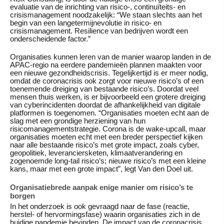
evaluatie van de inrichting van risico-, continuïteits- en
crisismanagement noodzakelijk: “We staan slechts aan het
begin van een langetermijnevolutie in risico- en
crisismanagement. Resilience van bedrijven wordt een
onderscheidende factor.”
Organisaties kunnen leren van de manier waarop landen in de
APAC-regio na eerdere pandemieën plannen maakten voor
een nieuwe gezondheidscrisis. Tegelijkertijd is er meer nodig,
omdat de coronacrisis ook zorgt voor nieuwe risico’s of een
toenemende dreiging van bestaande risico’s. Doordat veel
mensen thuis werken, is er bijvoorbeeld een grotere dreiging
van cyberincidenten doordat de afhankelijkheid van digitale
platformen is toegenomen. “Organisaties moeten echt aan de
slag met een grondige herziening van hun
risicomanagementstrategie. Corona is de wake-upcall, maar
organisaties moeten echt met een breder perspectief kijken
naar alle bestaande risico’s met grote impact, zoals cyber,
geopolitiek, leveranciersketen, klimaatverandering en
zogenoemde long-tail risico’s; nieuwe risico’s met een kleine
kans, maar met een grote impact”, legt Van den Doel uit.
Organisatiebrede aanpak enige manier om risico’s te
borgen
In het onderzoek is ook gevraagd naar de fase (reactie,
herstel- of hervormingsfase) waarin organisaties zich in de
huidige pandemie bevinden. De impact van de coronacrisis