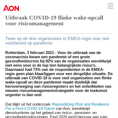
Uitbraak COVID-19 flinke wake-upcall
voor risicomanagement
Netherlands
Twee op de drie organisaties in EMEA-regio was niet
voorbereid op pandemie
Rotterdam, 3 februari 2021 - Voor de uitbraak van de
coronacrisis kwam een pandemie of een grote
gezondheidscrisis bij 82% van de organisaties wereldwijd
niet eens voor in de top tien belangrijkste risico’s.
Daarnaast had 73% van de respondenten in de EMEA-
regio geen plan klaarliggen voor een dergelijke situatie. De
uitbraak van COVID-19 is voor veel organisaties een flinke
wake-upcall en deze pandemie maakt duidelijk dat
heroverweging van risicoregisters en het ontwikkelen van
nieuwe risicomanagementstrategieën voor de toekomst
urgenter is dan ooit.
Dat blijkt uit het onderzoek
Reprioritizing Risk and Resilience
For a Post-COVID-19 Future
van Aon, wereldwijd
dienstverlener op het gebied van risico-, pensioen- en
gezondheidsoplossingen. Eind 2020 werd hiervoor aan ruim