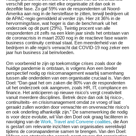
verschilt per regio en niet elke organisatie zit dan ook in
dezelfde fase. Zo gaf 59% van de respondenten uit Noord-
Amerika aan nog in de herstelfase te zitten, terwijl bedrijven uit
de APAC-regio gemiddeld al verder zijn. Hier zit 36% in de
hervormingsfase, wat hoger is dan de benchmark uit het
onderzoek op dit punt (29%). Twintig procent van alle
respondenten zit zelfs na een klein jaar sinds het ontstaan van
de coronacrisis in maart 2020 nog in de reactieve fase waarin
business continuity centraal staat. Een meerderheid van de
bedrijven in alle regio’s verwacht dat COVID-19 nog zeker een
jaar hun business zal beïnvloeden.
Om voorbereid te zijn op toekomstige crises zoals door de
huidige pandemie is ontstaan, is volgens Aon een breder
perspectief nodig op risicomanagement waarbij samenhang
tussen alle onderdelen van een organisatie cruciaal is. Van den
Doel: “Dan gaat het om zaken die 80% van de respondenten
uit het onderzoek ook aangeven, zoals HR, IT, compliance en
finance. Het anticiperen op nieuwe risico’s vergt creativiteit
vanuit meerdere disciplines. Betrek deze dan ook bij risico-,
continuïteits- en crisismanagement omdat ze vroeg of laat
geraakt zullen worden door verwachte en onverwachte risico’s
en ook onderling afhankelijk zijn.” De samenwerking die nodig
is voor deze evolutie, wil Van den Doel ook graag faciliteren in
navolging van de
Work, Travel and Convene coalities
, die Aon
is gestart om relevante inzichten van organisaties wereldwijd
tijdens de coronapandemie samen te brengen. Van den Doel: