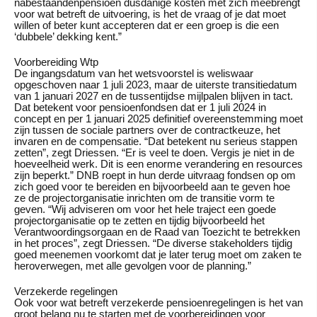
nabestaandenpensioen dusdanige kosten met zich meebrengt
voor wat betreft de uitvoering, is het de vraag of je dat moet
willen of beter kunt accepteren dat er een groep is die een
‘dubbele’ dekking kent.”
Voorbereiding Wtp
De ingangsdatum van het wetsvoorstel is weliswaar
opgeschoven naar 1 juli 2023, maar de uiterste transitiedatum
van 1 januari 2027 en de tussentijdse mijlpalen blijven in tact.
Dat betekent voor pensioenfondsen dat er 1 juli 2024 in
concept en per 1 januari 2025 definitief overeenstemming moet
zijn tussen de sociale partners over de contractkeuze, het
invaren en de compensatie. “Dat betekent nu serieus stappen
zetten”, zegt Driessen. “Er is veel te doen. Vergis je niet in de
hoeveelheid werk. Dit is een enorme verandering en resources
zijn beperkt.” DNB roept in hun derde uitvraag fondsen op om
zich goed voor te bereiden en bijvoorbeeld aan te geven hoe
ze de projectorganisatie inrichten om de transitie vorm te
geven. “Wij adviseren om voor het hele traject een goede
projectorganisatie op te zetten en tijdig bijvoorbeeld het
Verantwoordingsorgaan en de Raad van Toezicht te betrekken
in het proces”, zegt Driessen. “De diverse stakeholders tijdig
goed meenemen voorkomt dat je later terug moet om zaken te
heroverwegen, met alle gevolgen voor de planning.”
Verzekerde regelingen
Ook voor wat betreft verzekerde pensioenregelingen is het van
groot belang nu te starten met de voorbereidingen voor