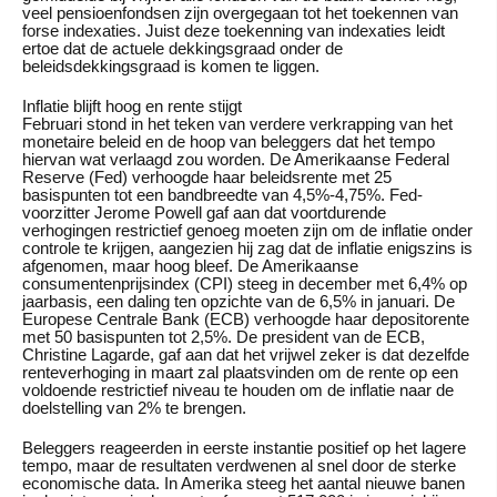
veel pensioenfondsen zijn overgegaan tot het toekennen van
forse indexaties. Juist deze toekenning van indexaties leidt
ertoe dat de actuele dekkingsgraad onder de
beleidsdekkingsgraad is komen te liggen.
Inflatie blijft hoog en rente stijgt
Februari stond in het teken van verdere verkrapping van het
monetaire beleid en de hoop van beleggers dat het tempo
hiervan wat verlaagd zou worden. De Amerikaanse Federal
Reserve (Fed) verhoogde haar beleidsrente met 25
basispunten tot een bandbreedte van 4,5%-4,75%. Fed-
voorzitter Jerome Powell gaf aan dat voortdurende
verhogingen restrictief genoeg moeten zijn om de inflatie onder
controle te krijgen, aangezien hij zag dat de inflatie enigszins is
afgenomen, maar hoog bleef. De Amerikaanse
consumentenprijsindex (CPI) steeg in december met 6,4% op
jaarbasis, een daling ten opzichte van de 6,5% in januari. De
Europese Centrale Bank (ECB) verhoogde haar depositorente
met 50 basispunten tot 2,5%. De president van de ECB,
Christine Lagarde, gaf aan dat het vrijwel zeker is dat dezelfde
renteverhoging in maart zal plaatsvinden om de rente op een
voldoende restrictief niveau te houden om de inflatie naar de
doelstelling van 2% te brengen.
Beleggers reageerden in eerste instantie positief op het lagere
tempo, maar de resultaten verdwenen al snel door de sterke
economische data. In Amerika steeg het aantal nieuwe banen