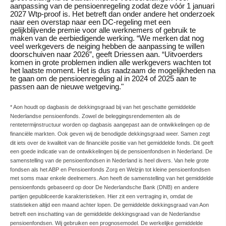
aanpassing van de pensioenregeling zodat deze vóór 1 januari
2027 Wtp-proof is. Het betreft dan onder andere het onderzoek
naar een overstap naar een DC-regeling met een
gelijkblijvende premie voor alle werknemers of gebruik te
maken van de eerbiedigende werking. “We merken dat nog
veel werkgevers de neiging hebben de aanpassing te willen
doorschuiven naar 2026”, geeft Driessen aan. “Uitvoerders
komen in grote problemen indien alle werkgevers wachten tot
het laatste moment. Het is dus raadzaam de mogelijkheden na
te gaan om de pensioenregeling al in 2024 of 2025 aan te
passen aan de nieuwe wetgeving."
* Aon houdt op dagbasis de dekkingsgraad bij van het geschatte gemiddelde
Nederlandse pensioenfonds. Zowel de beleggingsrendementen als de
rentetermijnstructuur worden op dagbasis aangepast aan de ontwikkelingen op de
financiële markten. Ook geven wij de benodigde dekkingsgraad weer. Samen zegt
dit iets over de kwaliteit van de financiële positie van het gemiddelde fonds. Dit geeft
een goede indicatie van de ontwikkelingen bij de pensioenfondsen in Nederland. De
samenstelling van de pensioenfondsen in Nederland is heel divers. Van hele grote
fondsen als het ABP en Pensioenfonds Zorg en Welzijn tot kleine pensioenfondsen
met soms maar enkele deelnemers. Aon heeft de samenstelling van het gemiddelde
pensioenfonds gebaseerd op door De Nederlandsche Bank (DNB) en andere
partijen gepubliceerde karakteristieken. Hier zit een vertraging in, omdat de
statistieken altijd een maand achter lopen. De gemiddelde dekkingsgraad van Aon
betreft een inschatting van de gemiddelde dekkingsgraad van de Nederlandse
pensioenfondsen. Wij gebruiken een prognosemodel. De werkelijke gemiddelde