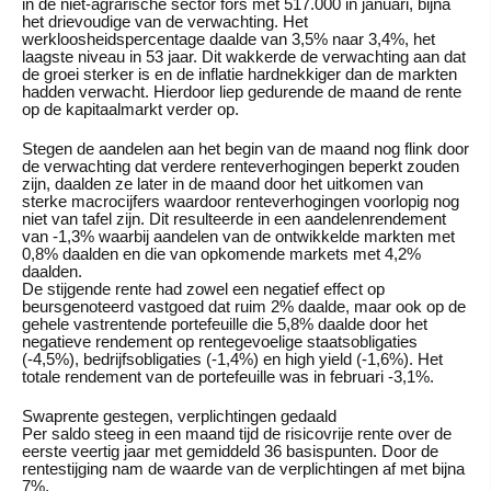
in de niet-agrarische sector fors met 517.000 in januari, bijna
het drievoudige van de verwachting. Het
werkloosheidspercentage daalde van 3,5% naar 3,4%, het
laagste niveau in 53 jaar. Dit wakkerde de verwachting aan dat
de groei sterker is en de inflatie hardnekkiger dan de markten
hadden verwacht. Hierdoor liep gedurende de maand de rente
op de kapitaalmarkt verder op.
Stegen de aandelen aan het begin van de maand nog flink door
de verwachting dat verdere renteverhogingen beperkt zouden
zijn, daalden ze later in de maand door het uitkomen van
sterke macrocijfers waardoor renteverhogingen voorlopig nog
niet van tafel zijn. Dit resulteerde in een aandelenrendement
van -1,3% waarbij aandelen van de ontwikkelde markten met
0,8% daalden en die van opkomende markets met 4,2%
daalden.
De stijgende rente had zowel een negatief effect op
beursgenoteerd vastgoed dat ruim 2% daalde, maar ook op de
gehele vastrentende portefeuille die 5,8% daalde door het
negatieve rendement op rentegevoelige staatsobligaties
(-4,5%), bedrijfsobligaties (-1,4%) en high yield (-1,6%). Het
totale rendement van de portefeuille was in februari -3,1%.
Swaprente gestegen, verplichtingen gedaald
Per saldo steeg in een maand tijd de risicovrije rente over de
eerste veertig jaar met gemiddeld 36 basispunten. Door de
rentestijging nam de waarde van de verplichtingen af met bijna
7%.