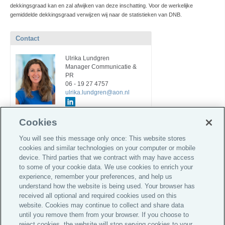
dekkingsgraad kan en zal afwijken van deze inschatting. Voor de werkelijke
gemiddelde dekkingsgraad verwijzen wij naar de statistieken van DNB.
Contact
Ulrika Lundgren
Manager Communicatie &
PR
06 - 19 27 4757
ulrika.lundgren@aon.nl
Cookies
You will see this message only once: This website stores
cookies and similar technologies on your computer or mobile
Pensioenthermometer
device. Third parties that we contract with may have access
to some of your cookie data. We use cookies to enrich your
experience, remember your preferences, and help us
understand how the website is being used. Your browser has
Global Home
received all optional and required cookies used on this
website. Cookies may continue to collect and share data
Informatie voor investeerders
until you remove them from your browser. If you choose to
Privacy Statement
reject cookies, the website will stop serving cookies to your