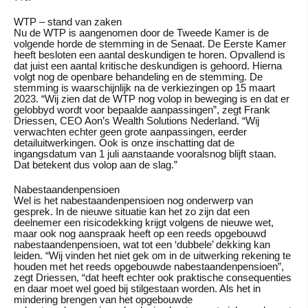
WTP – stand van zaken
Nu de WTP is aangenomen door de Tweede Kamer is de
volgende horde de stemming in de Senaat. De Eerste Kamer
heeft besloten een aantal deskundigen te horen. Opvallend is
dat juist een aantal kritische deskundigen is gehoord. Hierna
volgt nog de openbare behandeling en de stemming. De
stemming is waarschijnlijk na de verkiezingen op 15 maart
2023. “Wij zien dat de WTP nog volop in beweging is en dat er
gelobbyd wordt voor bepaalde aanpassingen”, zegt Frank
Driessen, CEO Aon’s Wealth Solutions Nederland. “Wij
verwachten echter geen grote aanpassingen, eerder
detailuitwerkingen. Ook is onze inschatting dat de
ingangsdatum van 1 juli aanstaande vooralsnog blijft staan.
Dat betekent dus volop aan de slag.”
Nabestaandenpensioen
Wel is het nabestaandenpensioen nog onderwerp van
gesprek. In de nieuwe situatie kan het zo zijn dat een
deelnemer een risicodekking krijgt volgens de nieuwe wet,
maar ook nog aanspraak heeft op een reeds opgebouwd
nabestaandenpensioen, wat tot een ‘dubbele’ dekking kan
leiden. “Wij vinden het niet gek om in de uitwerking rekening te
houden met het reeds opgebouwde nabestaandenpensioen”,
zegt Driessen, “dat heeft echter ook praktische consequenties
en daar moet wel goed bij stilgestaan worden. Als het in
mindering brengen van het opgebouwde