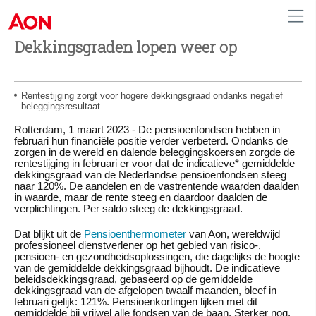
Dekkingsgraden lopen weer op
Netherlands
Rentestijging zorgt voor hogere dekkingsgraad ondanks negatief
beleggingsresultaat
Rotterdam, 1 maart 2023
-
De pensioenfondsen hebben in
februari hun financiële positie verder verbeterd. Ondanks de
zorgen in de wereld en dalende beleggingskoersen zorgde de
rentestijging in februari er voor dat de indicatieve* gemiddelde
dekkingsgraad van de Nederlandse pensioenfondsen steeg
naar 120%. De aandelen en de vastrentende waarden daalden
in waarde, maar de rente steeg en daardoor daalden de
verplichtingen. Per saldo steeg de dekkingsgraad.
Dat blijkt uit de
Pensioenthermometer
van Aon, wereldwijd
professioneel dienstverlener op het gebied van risico-,
pensioen- en gezondheidsoplossingen, die dagelijks de hoogte
van de gemiddelde dekkingsgraad bijhoudt. De indicatieve
beleidsdekkingsgraad, gebaseerd op de gemiddelde
dekkingsgraad van de afgelopen twaalf maanden, bleef in
februari gelijk: 121%. Pensioenkortingen lijken met dit
gemiddelde bij vrijwel alle fondsen van de baan. Sterker nog,