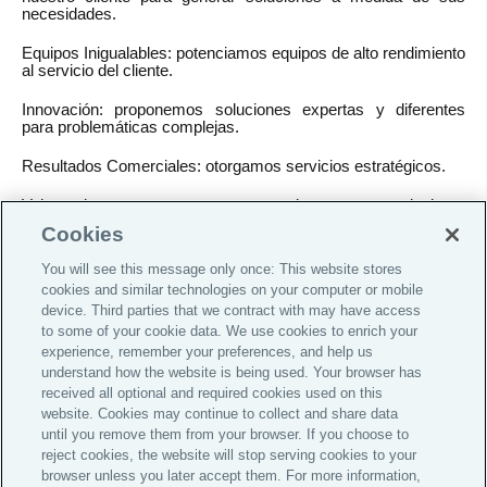
necesidades.
Equipos Inigualables:
potenciamos equipos de alto rendimiento
al servicio del cliente.
Innovación:
proponemos soluciones expertas y diferentes
para problemáticas complejas.
Resultados Comerciales:
otorgamos servicios estratégicos.
Valores:
honramos nuestros compromisos, y nos conducimos
éticamente.
Cookies
You will see this message only once: This website stores
cookies and similar technologies on your computer or mobile
device. Third parties that we contract with may have access
Global Home
to some of your cookie data. We use cookies to enrich your
experience, remember your preferences, and help us
Carreras
understand how the website is being used. Your browser has
Información para Inversores
received all optional and required cookies used on this
website. Cookies may continue to collect and share data
Legal
until you remove them from your browser. If you choose to
Políticas de Privacidad
reject cookies, the website will stop serving cookies to your
browser unless you later accept them. For more information,
Cookie Notice