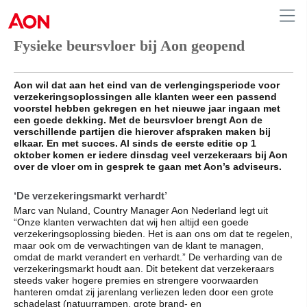
Fysieke beursvloer bij Aon geopend
Netherlands
Aon wil dat aan het eind van de verlengingsperiode voor
verzekeringsoplossingen alle klanten weer een passend
voorstel hebben gekregen en het nieuwe jaar ingaan met
een goede dekking. Met de beursvloer brengt Aon de
verschillende partijen die hierover afspraken maken bij
elkaar. En met succes. Al sinds de eerste editie op 1
oktober komen er iedere dinsdag veel verzekeraars bij Aon
over de vloer om in gesprek te gaan met Aon’s adviseurs.
‘De verzekeringsmarkt verhardt’
Marc van Nuland, Country Manager Aon Nederland legt uit
“Onze klanten verwachten dat wij hen altijd een goede
verzekeringsoplossing bieden. Het is aan ons om dat te regelen,
maar ook om de verwachtingen van de klant te managen,
omdat de markt verandert en verhardt.” De verharding van de
verzekeringsmarkt houdt aan. Dit betekent dat verzekeraars
steeds vaker hogere premies en strengere voorwaarden
hanteren omdat zij jarenlang verliezen leden door een grote
schadelast (natuurrampen, grote brand- en