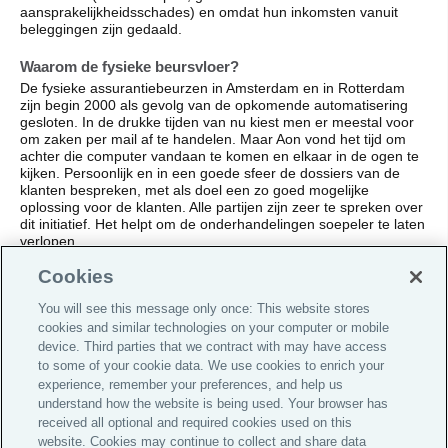
aansprakelijkheidsschades) en omdat hun inkomsten vanuit
beleggingen zijn gedaald.
Waarom de fysieke beursvloer?
De fysieke assurantiebeurzen in Amsterdam en in Rotterdam
zijn begin 2000 als gevolg van de opkomende automatisering
gesloten. In de drukke tijden van nu kiest men er meestal voor
om zaken per mail af te handelen. Maar Aon vond het tijd om
achter die computer vandaan te komen en elkaar in de ogen te
kijken. Persoonlijk en in een goede sfeer de dossiers van de
klanten bespreken, met als doel een zo goed mogelijke
oplossing voor de klanten. Alle partijen zijn zeer te spreken over
dit initiatief. Het helpt om de onderhandelingen soepeler te laten
verlopen.
Cookies
Meer lezen over de verharding van de verzekeringsmarkt kan
hier
.
You will see this message only once: This website stores
cookies and similar technologies on your computer or mobile
device. Third parties that we contract with may have access
to some of your cookie data. We use cookies to enrich your
experience, remember your preferences, and help us
understand how the website is being used. Your browser has
Global Home
received all optional and required cookies used on this
website. Cookies may continue to collect and share data
Informatie voor investeerders